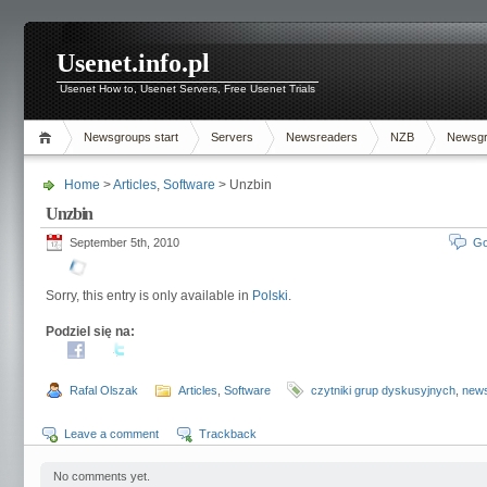
Usenet.info.pl
Usenet How to, Usenet Servers, Free Usenet Trials
Newsgroups start
Servers
Newsreaders
NZB
Newsg
Home
>
Articles
,
Software
> Unzbin
Unzbin
September 5th, 2010
Go
Sorry, this entry is only available in
Polski
.
Podziel się na:
Rafal Olszak
Articles
,
Software
czytniki grup dyskusyjnych
,
new
Leave a comment
Trackback
No comments yet.