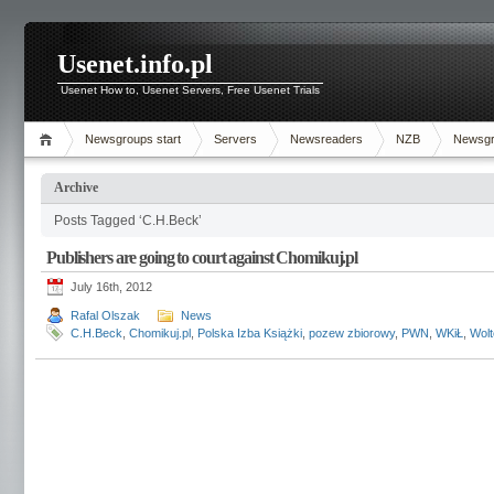
Usenet.info.pl
Usenet How to, Usenet Servers, Free Usenet Trials
Newsgroups start
Servers
Newsreaders
NZB
Newsg
Archive
Posts Tagged ‘C.H.Beck’
Publishers are going to court against Chomikuj.pl
July 16th, 2012
Rafal Olszak
News
C.H.Beck
,
Chomikuj.pl
,
Polska Izba Książki
,
pozew zbiorowy
,
PWN
,
WKiŁ
,
Wolt