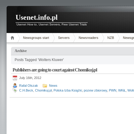
Usenet.info.pl
Usenet How to, Usenet Servers, Free Usenet Trials
Newsgroups start
Servers
Newsreaders
NZB
Newsg
Archive
Posts Tagged ‘Wolters Kluwer’
Publishers are going to court against Chomikuj.pl
July 16th, 2012
Rafal Olszak
News
C.H.Beck
,
Chomikuj.pl
,
Polska Izba Książki
,
pozew zbiorowy
,
PWN
,
WKiŁ
,
Wolt