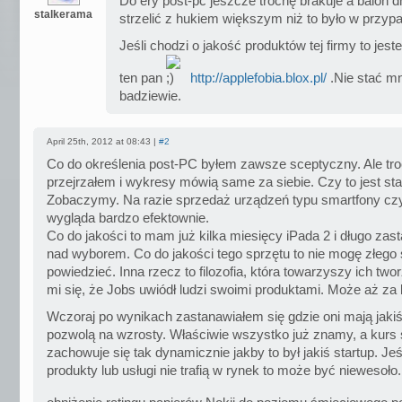
Do ery post-pc jeszcze trochę brakuje a balon
stalkerama
strzelić z hukiem większym niż to było w przy
Jeśli chodzi o jakość produktów tej firmy to je
ten pan
http://applefobia.blox.pl/
.Nie stać m
badziewie.
April 25th, 2012 at 08:43 |
#2
Co do określenia post-PC byłem zawsze sceptyczny. Ale tro
przejrzałem i wykresy mówią same za siebie. Czy to jest sta
Zobaczymy. Na razie sprzedaż urządzeń typu smartfony czy
wygląda bardzo efektownie.
Co do jakości to mam już kilka miesięcy iPada 2 i długo zas
nad wyborem. Co do jakości tego sprzętu to nie mogę złego
powiedzieć. Inna rzecz to filozofia, która towarzyszy ich tw
mi się, że Jobs uwiódł ludzi swoimi produktami. Może aż za
Wczoraj po wynikach zastanawiałem się gdzie oni mają jakiś
pozwolą na wzrosty. Właściwie wszystko już znamy, a kurs 
zachowuje się tak dynamicznie jakby to był jakiś startup. Jeś
produkty lub usługi nie trafią w rynek to może być niewesoł