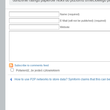
obniżenie ratingu papierów Nokii do poziomu śmieciowego 
Name (required)
E-Mail (will not be published) (required)
Website
Subscribe to comments feed
Potwierdź, że jesteś człowiekiem
How to use P2P networks to store data? Symform claims that this can b