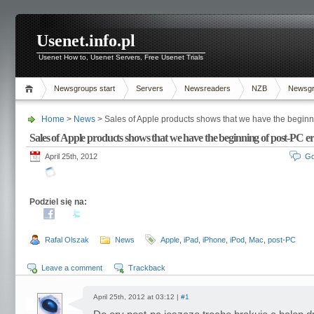
Usenet.info.pl
Usenet How to, Usenet Servers, Free Usenet Trials
Newsgroups start
Servers
Newsreaders
NZB
Newsg
Home
>
News
> Sales of Apple products shows that we have the beginn
Sales of Apple products shows that we have the beginning of post-PC e
April 25th, 2012
Go
Podziel się na:
Rafal Olszak
News
Apple
,
iPad
,
iPhone
,
iPod
,
Mac
,
post-PC
Leave a comment
Trackback
April 25th, 2012 at 03:12 |
#1