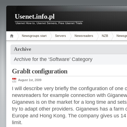
Usenet.info.pl
Usenet How to, Usenet Servers, Free Usenet Trials
Newsgroups start
Servers
Newsreaders
NZB
Newsg
Archive
Archive for the ‘Software’ Category
GrabIt configuration
August 1st, 2009
I will describe very briefly the configuration of one
newsreaders for example connection with Giganew
Giganews is on the market for a long time and set
try to adapt other providers. Giganews has a farm o
Europe and Hong Kong. The company gives us 14 
limit.