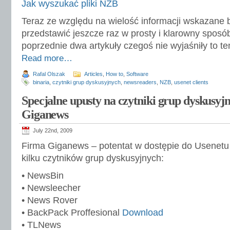
Jak wyszukać pliki NZB
Teraz ze względu na wielość informacji wskazane b
przedstawić jeszcze raz w prosty i klarowny sposób
poprzednie dwa artykuły czegoś nie wyjaśniły to te
Read more…
Rafal Olszak
Articles
,
How to
,
Software
binaria
,
czytniki grup dyskusyjnych
,
newsreaders
,
NZB
,
usenet clients
Specjalne upusty na czytniki grup dyskusyjn
Giganews
July 22nd, 2009
Firma Giganews – potentat w dostępie do Usenetu
kilku czytników grup dyskusyjnych:
• NewsBin
• Newsleecher
• News Rover
• BackPack Proffesional
Download
• TLNews