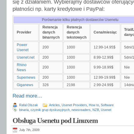
się z działaniem. Wybierajmy dostawców oferując
płatności np. karty kredytowe i PayPal:
Porównanie kilku płatnych dostawców Usenetu
Retencja
Retencja
Trial/
Provider
danych
danych
Cena/miesiąc
dany
binarnych
tekstowych
Power
200
1000
12.99-14.95$
5dni/
Usenet
Usenet.net
200
1000
8.99-12.99$
5dni/
Rhino
200
1000
9.99-18.99$
Nie
News
Supernews
200
1000
12.99-19.99$
Nie
Giganews
326
2198
2.99-24.99$
14dni
Read more…
Rafal Olszak
Articles
,
Usenet Providers
,
How to
,
Software
binaria
,
czytnik grup dyskusyjnych
,
newsreaders
,
NZB
,
Usenet
Obsługa Usenetu pod Linuxem
July 7th, 2009