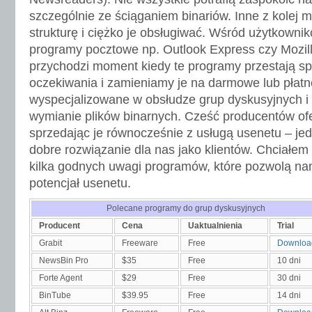
szczególnie ze ściąganiem binariów. Inne z kolej m
strukturę i ciężko je obsługiwać. Wśród użytkowni
programy pocztowe np. Outlook Express czy Mozill
przychodzi moment kiedy te programy przestają sp
oczekiwania i zamieniamy je na darmowe lub płat
wyspecjalizowane w obsłudze grup dyskusyjnych 
wymianie plików binarnych. Cześć producentów of
sprzedając je równocześnie z usługą usenetu – jed
dobre rozwiązanie dla nas jako klientów. Chciałem
kilka godnych uwagi programów, które pozwolą na
potencjał usenetu.
Polecane programy do grup dyskusyjnych
Producent
Cena
Uaktualnienia
Trial
Grabit
Freeware
Free
Downloa
NewsBin Pro
$35
Free
10 dni
Forte Agent
$29
Free
30 dni
BinTube
$39.95
Free
14 dni