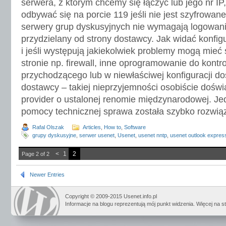
serwera, z którym chcemy się łączyć lub jego nr IP
odbywać się na porcie 119 jeśli nie jest szyfrowane
serwery grup dyskusyjnych nie wymagają logowani
przydzielany od strony dostawcy. Jak widać konfigu
i jeśli występują jakiekolwiek problemy mogą mieć
stronie np. firewall, inne oprogramowanie do kontr
przychodzącego lub w niewłaściwej konfiguracji do
dostawcy – takiej nieprzyjemności osobiście doświ
provider o ustalonej renomie międzynarodowej. Je
pomocy technicznej sprawa została szybko rozwi
Rafal Olszak
Articles
,
How to
,
Software
grupy dyskusyjne
,
serwer usenet
,
Usenet
,
usenet nntp
,
usenet outlook expres
<
1
2
Page 2 of 2
Newer Entries
Copyright © 2009-2015 Usenet.info.pl
Informacje na blogu reprezentują mój punkt widzenia. Więcej na