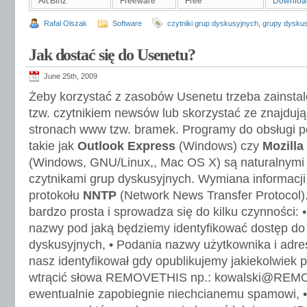
Alt.Binz
Freeware
Free
Downloa
Rafal Olszak
Software
czytniki grup dyskusyjnych
,
grupy dysku
Jak dostać się do Usenetu?
June 25th, 2009
Żeby korzystać z zasobów Usenetu trzeba zainst
tzw. czytnikiem newsów lub skorzystać ze znajdują
stronach www tzw. bramek. Programy do obsługi po
takie jak
Outlook Express
(Windows) czy
Mozilla
(Windows, GNU/Linux,, Mac OS X) są naturalnymi 
czytnikami grup dyskusyjnych. Wymiana informacj
protokołu
NNTP
(Network News Transfer Protocol).
bardzo prosta i sprowadza się do kilku czynności: 
nazwy pod jaką będziemy identyfikować dostęp do
dyskusyjnych, • Podania nazwy użytkownika i adres
nasz identyfikował gdy opublikujemy jakiekolwiek p
wtrącić słowa REMOVETHIS np.: kowalski@REM
ewentualnie zapobiegnie niechcianemu spamowi,