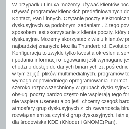
W przypadku Linuxa możemy używać klientów poc
używać programów klienckich predefiniowanych do
Kontact, Pan i innych. Czytanie poczty elektroniczn
dyskusyjnych są podobnymi zadaniami. Z tego po
sposobem jest skorzystanie z klienta poczty, który
dyskusyjne. Możemy skorzystać z wielu klientów p
najbardziej znanych: Mozilla Thunderbird, Evolution
Konfiguracja to zwykle tylko kwestia określenia s
i podania informacji o logowaniu jeśli wymagane jes
chodzi o dostęp do danych binarnych za pośredni
w tym zdjęć, plików multimedialnych, programów to
wymaga odpowiedniego oprogramowania. Format k
szeroko rozpowszechniony w grupach dyskusyjnyc
obsługi poczty bardzo często nie wspierają tego for
nie wspiera Usenetu albo jeśli chcemy czegoś bar
atmosfery grup dyskusyjnych z ich zawartością bin
rozwiązaniem są czytniki grup dyskusyjnych. Istni
dla środowiska KDE (KNode) i GNOME(Pan).