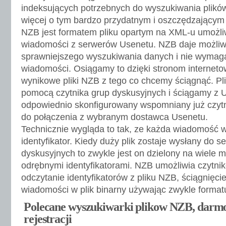
indeksujących potrzebnych do wyszukiwania plikó
więcej o tym bardzo przydatnym i oszczędzającym
NZB jest formatem pliku opartym na XML-u umożli
wiadomości z serwerów Usenetu. NZB daje możliw
sprawniejszego wyszukiwania danych i nie wymag
wiadomości. Osiągamy to dzięki stronom interne
wynikowe pliki NZB z tego co chcemy ściągnąć. Pl
pomocą czytnika grup dyskusyjnych i ściągamy z 
odpowiednio skonfigurowany wspomniany już czytn
do połączenia z wybranym dostawca Usenetu.
Technicznie wygląda to tak, ze każda wiadomość 
identyfikator. Kiedy duży plik zostaje wysłany do s
dyskusyjnych to zwykle jest on dzielony na wiele 
odrębnymi identyfikatorami. NZB umożliwia czytni
odczytanie identyfikatorów z pliku NZB, ściągnięci
wiadomości w plik binarny używając zwykle format
Polecane wyszukiwarki plikow NZB, darm
rejestracji