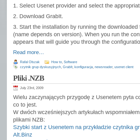
1. Select Usenet provider and select the appropriat
2. Download GrabIt.
3. Start the installation by running the downloaded
(name depends on version). When you run the con
appears that will guide you through the configurati
Read more…
Rafal Olszak
How to
,
Software
czytnik grup dyskusyjnych
,
GrabIt
,
konfiguracja
,
newsreader
,
usenet client
Pliki .NZB
July 23rd, 2009
Wielu zaczynających przygodę z Usenetem pyta co 
co to jest.
W dwóch wcześniejszych artykułach wspomniałem 
plikami NZB:
Szybki start z Usenetem na przykładzie czytnika g
Alt.Binz