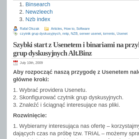
Binsearch
Newzleech
Nzb index
Rafal Olszak
Articles
,
How to
,
Software
czytnik grup dyskusyjnych
,
nntp
,
NZB
,
serwer usenet
,
torrents
,
Usenet
Szybki start z Usenetem i binariami na przy
grup dyskusyjnych Alt.Binz
July 10th, 2009
Aby rozpocząć naszą przygodę z Usenetem nale
główne kroki:
1. Wybrać providera Usenetu.
2. Skonfigurować czytnik grup dyskusyjnych.
3. Znaleźć i ściągnąć interesujące nas pliki.
Rozwinięcie:
1. Wybieramy interesująca nas ofertę – korzystaj
dających czas na próbę tzw. TRIAL – możemy spra