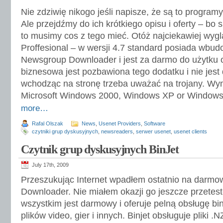
Nie zdziwię nikogo jeśli napisze, że są to program
Ale przejdźmy do ich krótkiego opisu i oferty – bo
to musimy cos z tego mieć. Otóż najciekawiej wy
Proffesional – w wersji 4.7 standard posiada wbu
Newsgroup Downloader i jest za darmo do użytku 
biznesowa jest pozbawiona tego dodatku i nie jes
wchodząc na stronę trzeba uważać na trojany. W
Microsoft Windows 2000, Windows XP or Windows
more…
Rafal Olszak
News
,
Usenet Providers
,
Software
czytniki grup dyskusyjnych
,
newsreaders
,
serwer usenet
,
usenet clients
Czytnik grup dyskusyjnych BinJet
July 17th, 2009
Przeszukując Internet wpadłem ostatnio na darmo
Downloader. Nie miałem okazji go jeszcze przetes
wszystkim jest darmowy i oferuje pelną obsługę bin
plików video, gier i innych. Binjet obsługuje pliki .