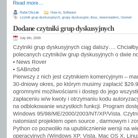
Read more…
Rafal Olszak
How to
,
Software
czytnik grup dyskusyjnych
,
grupy dyskusyjne
,
linux
,
newsreaders
,
Usenet
Dodane czytniki grup dyskusyjnych
July 6th, 2009
Czytniki grup dyskusyjnych ciąg dalszy…. Chciałby
polecanych czytników grup dyskusyjnych o dwie n
• News Rover
• SABnzbd
Pierwszy z nich jest czytnikiem komercyjnym – m
30-dniowy okres, po którym musimy zaplacić $29.95 
ogromnymi możliwościami i dostęp do jego wszyst
zapłaceniu w/w kwoty i otrzymaniu kodu autoryza
na odblokowanie wszystkich funkcji. Program dostę
Windows 95/98/ME/2000/2003/NT/XP/Vista. Czytn
natomiast projektem open source , darmowym i zos
Python co pozwoliło na upublicznienie wersji na 
operacyjnych (Windows XP, Vista, Mac OS X, Linu