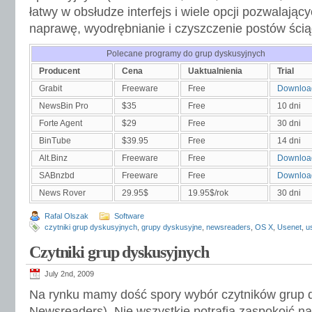
łatwy w obsłudze interfejs i wiele opcji pozwalając
naprawę, wyodrębnianie i czyszczenie postów ści
Polecane programy do grup dyskusyjnych
Producent
Cena
Uaktualnienia
Trial
Grabit
Freeware
Free
Downloa
NewsBin Pro
$35
Free
10 dni
Forte Agent
$29
Free
30 dni
BinTube
$39.95
Free
14 dni
Alt.Binz
Freeware
Free
Downloa
SABnzbd
Freeware
Free
Downloa
News Rover
29.95$
19.95$/rok
30 dni
Rafal Olszak
Software
czytniki grup dyskusyjnych
,
grupy dyskusyjne
,
newsreaders
,
OS X
,
Usenet
,
u
Czytniki grup dyskusyjnych
July 2nd, 2009
Na rynku mamy dość spory wybór czytników grup 
Newsreaders). Nie wszystkie potrafią zaspokoić n