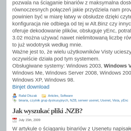
pozwala na ściąganie binariów z maksymalna dostę
równoczesnych połączeń jakie przydziela nam prov
powinien być w miarę łatwy w obsłudze dzięki czyt
konfiguracja nie odbiega od tej w Alt.Binz czy inny
oferuje dekodowanie plików, obsługuje yEnc, potrafi
3.02 można używać nawet nielimitowaną liczbę ró
to już wodotrysk według mnie.
Ważne jest to, że wielu użytkowników Visty uciesz
oczywiście działa pod tym systemem.
Obsługiwane systemy: Windows 2003,
Windows V
Windows Me, Windows Server 2008, Windows 200
Windows XP, Windows 98.
Binjet download
Rafal Olszak
Articles
,
Software
binaria
,
czytnik grup dyskusyjnych
,
NZB
,
serwer usenet
,
Usenet
,
Vista
,
yEnc
Jak wyszukać pliki .NZB?
July 15th, 2009
W artykule o ściąganiu binariów z Usenetu napisa