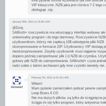
Inne pytanie strona NZBMatrix dla free userów udo
ViP klasyczne .NZB jaka jest różnica ? Z tego 
obsługuje .zip.
January 30th, 2012 at 13:39 |
#34
@Dziq
SABnzb+ rzeczywiście ma wkurzający interfejs webowy ale t
uniwersalny program i do tego darmowy. Rzeczywiście NZB
użytkownikom, którzy nie zapłacą 10$ udostępnia pliki NZB
skompresowane w formacie ZIP. Użytkownicy VIP dostają pl
nieskompresowane. Zwykły uzytkownik musi najpierw rozpa
dopiero później zaimportować plik (-i) NZB do czytnika. Uż
gotowy plik NZB do zaimportowania. SABnzbd+ czyta jednak p
radzi sobie z takimi archiwami gdy inne czytniki niestety nie.
February 7th, 2012 at 01:19 |
#35
Witam!
Genowef
Mam pytanie zamierzałem pobrać pewne sample
Leap Brass 6 CD
Nie ma dużych plików, są tylko do ściągnięcia j
ściąga mi się tylko program, który antywirus trak