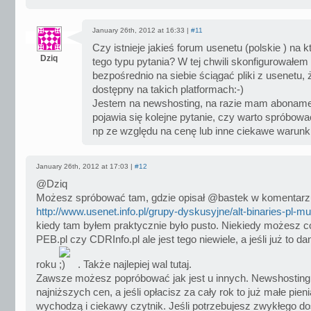
January 26th, 2012 at 16:33 |
#11
Czy istnieje jakieś forum usenetu (polskie ) n
Dziq
tego typu pytania? W tej chwili skonfigurowałe
bezpośrednio na siebie ściągać pliki z usenetu, 
dostępny na takich platformach:-)
Jestem na newshosting, na razie mam abonamen
pojawia się kolejne pytanie, czy warto spróbow
np ze względu na cenę lub inne ciekawe warunk
January 26th, 2012 at 17:03 |
#12
@Dziq
Możesz spróbować tam, gdzie opisał @bastek w komentarzu
http://www.usenet.info.pl/grupy-dyskusyjne/alt-binaries-pl-mu
kiedy tam byłem praktycznie było pusto. Niekiedy możesz c
PEB.pl czy CDRInfo.pl ale jest tego niewiele, a jeśli już to 
roku
. Także najlepiej wal tutaj.
Zawsze możesz popróbować jak jest u innych. Newshosting
najniższych cen, a jeśli opłacisz za cały rok to już małe pien
wychodzą i ciekawy czytnik. Jeśli potrzebujesz zwykłego do