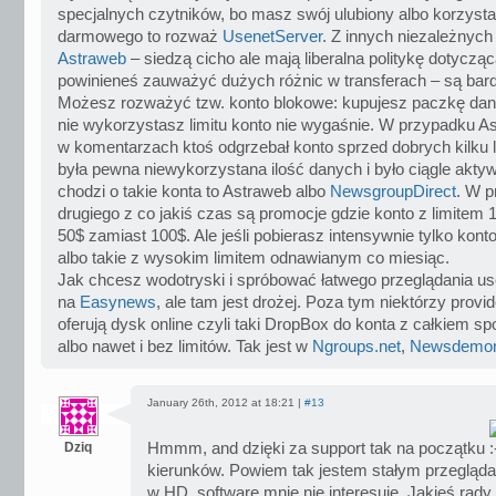
specjalnych czytników, bo masz swój ulubiony albo korzyst
darmowego to rozważ
UsenetServer
. Z innych niezależnych 
Astraweb
– siedzą cicho ale mają liberalna politykę dotycząc
powinieneś zauważyć dużych różnic w transferach – są bar
Możesz rozważyć tzw. konto blokowe: kupujesz paczkę dan
nie wykorzystasz limitu konto nie wygaśnie. W przypadku A
w komentarzach ktoś odgrzebał konto sprzed dobrych kilku l
była pewna niewykorzystana ilość danych i było ciągle aktyw
chodzi o takie konta to Astraweb albo
NewsgroupDirect
. W p
drugiego z co jakiś czas są promocje gdzie konto z limitem 
50$ zamiast 100$. Ale jeśli pobierasz intensywnie tylko konto
albo takie z wysokim limitem odnawianym co miesiąc.
Jak chcesz wodotryski i spróbować łatwego przeglądania use
na
Easynews
, ale tam jest drożej. Poza tym niektórzy provi
oferują dysk online czyli taki DropBox do konta z całkiem s
albo nawet i bez limitów. Tak jest w
Ngroups.net
,
Newsdemo
January 26th, 2012 at 18:21 |
#13
Dziq
Hmmm, and dzięki za support tak na początku
kierunków. Powiem tak jestem stałym przegląda
w HD, software mnie nie interesuje. Jakieś rady