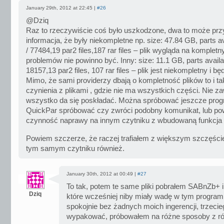
January 29th, 2012 at 22:45 |
#26
@Dziq
Raz to rzeczywiście coś było uszkodzone, dwa to może przy
informacja, że były niekompletne np. size: 47.84 GB, parts a
/ 77484,19 par2 files,187 rar files – plik wygląda na kompletny
problemów nie powinno być. Inny: size: 11.1 GB, parts availa
18157,13 par2 files, 107 rar files – plik jest niekompletny i b
Mimo, że sami providerzy dbają o kompletność plików to i 
czynienia z plikami , gdzie nie ma wszystkich części. Nie z
wszystko da się poskładać. Można spróbować jeszcze pr
QuickPar spróbować czy zwróci podobny komunikat, lub po
czynność naprawy na innym czytniku z wbudowaną funkcja
Powiem szczerze, że raczej trafiałem z większym szczęśc
tym samym czytniku również.
January 30th, 2012 at 00:49 |
#27
To tak, potem te same pliki pobrałem SABnZb+ i 
Dziq
które wcześniej niby miały wadę w tym program
spokojnie bez żadnych moich ingerencji, trzecie
wypakować, próbowałem na różne sposoby z ró