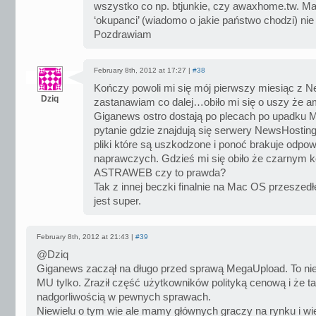
wszystko co np. btjunkie, czy awaxhome.tw. Ma
‘okupanci’ (wiadomo o jakie państwo chodzi) nie
Pozdrawiam
February 8th, 2012 at 17:27 |
#38
Kończy powoli mi się mój pierwszy miesiąc z 
Dziq
zastanawiam co dalej…obiło mi się o uszy że a
Giganews ostro dostają po plecach po upadku M
pytanie gdzie znajdują się serwery NewsHosting?
pliki które są uszkodzone i ponoć brakuje odpowi
naprawczych. Gdzieś mi się obiło że czarnym k
ASTRAWEB czy to prawda?
Tak z innej beczki finalnie na Mac OS przeszed
jest super.
February 8th, 2012 at 21:43 |
#39
@Dziq
Giganews zaczął na długo przed sprawą MegaUpload. To nie
MU tylko. Zraził część użytkowników polityką cenową i że 
nadgorliwością w pewnych sprawach.
Niewielu o tym wie ale mamy głównych graczy na rynku i wie