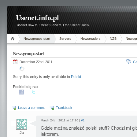
Usenet.info.pl
Usenet How to, Usenet Servers, Free Usenet Trials
Newsgroups start
Servers
Newsreaders
NZB
Newsg
Newsgroups start
December 22nd, 2011
Go
Sorry, this entry is only available in
Polski
.
Podziel się na:
Leave a comment
Trackback
March 24th, 2011 at 17:26 |
#1
Gdzie można znaleźć polski stuff? Chodzi mi gł
Ja
lektorem.