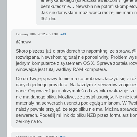
amerykanskiego (ssl-us.astraweb.com) i genera
bezskutecznie… Newsbin nie potrafi skompletowa
Jak sie domyslam mozliwosci raczej nie mam n
361 dni.
February 10th, 2012 at 21:39 |
#43
@nowy
Skoro piszesz już o providerach to napomknę, że sprawa @D
rozwiązana. Newshosting tutaj nie ponosi winy. Problem wys
jednym komputerze z systemem OS X. Sprawa została rozw
winowajcą jest tutaj wadliwy RAM komputera.
Co do Twojej sprawy to nie ma co próbować łączyć się z ró
danych jednego providera. Na każdym z serwerów znajdzie
dane. Odpowiedź jaką otrzymałeś od czytnika wskazuje, że
nie ma danego pliku. Możliwe, że został usunięty. Nic nie jest
materiały na serwerach usenetu podlegają zmianom. W Two
należy pewnie przyjąć, że tego pliku nie ma. Można sprawdz
serwerach. Podeślij mi link do pliku NZB przez formularz ko
zerknę na to.
February 11th, 2012 at 00:25 |
#44