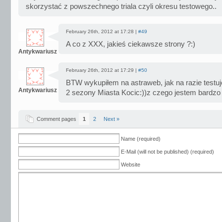
skorzystać z powszechnego triala czyli okresu testowego..
February 26th, 2012 at 17:28 |
#49
A co z XXX, jakieś ciekawsze strony ?:)
Antykwariusz
February 26th, 2012 at 17:29 |
#50
BTW wykupiłem na astraweb, jak na razie testu
Antykwariusz
2 sezony Miasta Kocic:))z czego jestem bardzo
Comment pages
1
2
Next »
Name (required)
E-Mail (will not be published) (required)
Website