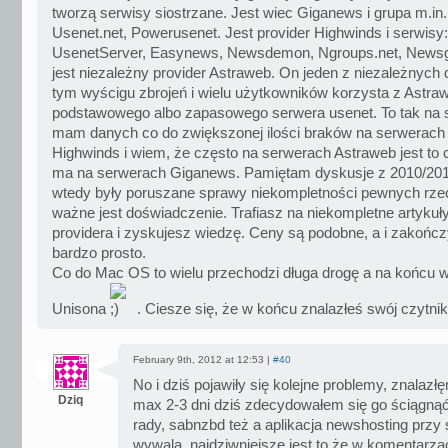
tworzą serwisy siostrzane. Jest wiec Giganews i grupa m.in
Usenet.net, Powerusenet. Jest provider Highwinds i serwisy
UsenetServer, Easynews, Newsdemon, Ngroups.net, Newsgr
jest niezależny provider Astraweb. On jeden z niezależnych 
tym wyścigu zbrojeń i wielu użytkowników korzysta z Astra
podstawowego albo zapasowego serwera usenet. To tak na 
mam danych co do zwiększonej ilości braków na serwerach
Highwinds i wiem, że często na serwerach Astraweb jest to 
ma na serwerach Giganews. Pamiętam dyskusje z 2010/2011
wtedy były poruszane sprawy niekompletności pewnych rzec
ważne jest doświadczenie. Trafiasz na niekompletne artykuł
providera i zyskujesz wiedzę. Ceny są podobne, a i zakońc
bardzo prosto.
Co do Mac OS to wielu przechodzi długa drogę a na końcu w
Unisona
. Ciesze się, że w końcu znalazłeś swój czytnik
February 9th, 2012 at 12:53 |
#40
No i dziś pojawiły się kolejne problemy, znalazł
Dziq
max 2-3 dni dziś zdecydowałem się go ściągnąć i
rady, sabnzbd też a aplikacja newshosting przy 
wywala, najdziwniejsze jest to że w komentarzac