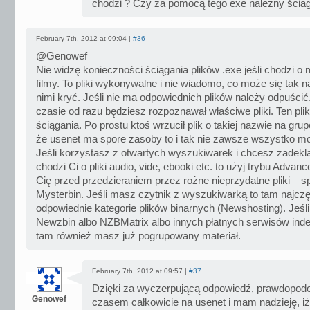
chodzi ? Czy za pomocą tego exe należny ścia
February 7th, 2012 at 09:04 |
#36
@Genowef
Nie widzę konieczności ściągania plików .exe jeśli chodzi 
filmy. To pliki wykonywalne i nie wiadomo, co może się tak 
nimi kryć. Jeśli nie ma odpowiednich plików należy odpuścić
czasie od razu będziesz rozpoznawał właściwe pliki. Ten plik
ściągania. Po prostu ktoś wrzucił plik o takiej nazwie na gru
że usenet ma spore zasoby to i tak nie zawsze wszystko m
Jeśli korzystasz z otwartych wyszukiwarek i chcesz zadek
chodzi Ci o pliki audio, vide, ebooki etc. to użyj trybu Advanc
Cię przed przedzieraniem przez rożne nieprzydatne pliki – 
Mysterbin. Jeśli masz czytnik z wyszukiwarką to tam najczę
odpowiednie kategorie plików binarnych (Newshosting). Jeśl
Newzbin albo NZBMatrix albo innych płatnych serwisów ind
tam również masz już pogrupowany materiał.
February 7th, 2012 at 09:57 |
#37
Dzięki za wyczerpującą odpowiedź, prawdopodo
Genowef
czasem całkowicie na usenet i mam nadzieję, i