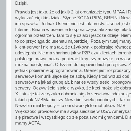
Dzięki.
Prawda jest taka, że od jakiś 2 lat organizacje typu MPAA i
wytaczać ciężkie działa. Słynne SOPA i PIPA, BREIN i News
ich sprawka. Jednak Usenet nie jest tak prosty. Usenet jest 
Internet. Binaria w usenecie to spora część ale zasoby teks
ogromna przestrzeń. Tam to się działo i jeszcze dzieje. Niemn
to co przyciąga do usenetu najbardziej. Poza tym tutaj ma
klient-serwer i nie ma tak, że użytkownik pobierając równoc
udostępnia. Nie ma sharingu jak w P2P czy klientach torre
polskiego prawa można pobierać filmy czy muzykę na własn
można udostępniać. Odsyłam do odpowiednich przepisów. Za
jednak pobieranie oprogramowania. Usenet jest rozproszony
serwerów komunikujące się ze sobą. Kiedy ktoś wrzuci coś 
serwerów na jakaś grupę alt. binaries wtedy treści propagow
serwery. Oczywiście istnieje ryzyko, że ktoś może się dobra
X. Istnieje także ryzyko dobrania się do serwisów indeksując
takich jak NZBMatrix czy Newzbin i wielu podobnych. Jak do
Newzbin miał kłopoty – to oni stworzyli format plików NZB.
Większość providerów ma swoja siedzibę w USA. Amerykani
się piractwa i wszystkiego co złe poza swoimi granicami. Dl
mamy ACTA.