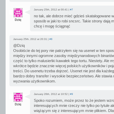
January 25th, 2012 at 00:41 |
#7
no tak, ale dobrze mieć gdzieś skatalogowane ws
Dziq
sposób w jaki to robi sncsrc. Takie strony dają m
chcę i mogę ściągnąć
January 25th, 2012 at 20:31 |
#8
@Dziq
Osobiście do tej pory nie patrzyłem się na usenet w ten spo
między innymi ogromne zasoby międzynarodowych binariów
część to tylko malusieńki kawałek tego tortu. Niestety. Ale m
wkrótce będzie znacznie więcej polskich użytkowników i poj
treści. Do usenetu trzeba dojrzeć. Usenet nie jest dla każdeg
bardzo dobry transfer i wysokie bezpieczeństwo. Ale stawia
wyzwania użytkownikom.
January 26th, 2012 at 10:52 |
#9
Spoko rozumiem, może przez to że jestem wzr
Dziq
interesujących mnie rzeczy nie tylko po tytule a
wiążącym się z interesującym mnie plikiem. Dla