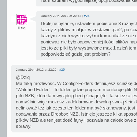
i tam szukam wygodniejszej opcji dodawania kilku
January 29th, 2012 at 20:48 |
#24
I kolejne pytanie, ustawiłem pobieranie 3 różny
Dziq
każdy z plików miał już w zestawie .par2, po śc
każdym z nich wyskoczył mi komunikat że nie 
ponieważ nie było odpowiedniej ilości plików na
jest to że pliki były wystawione max 1 dzień te
podpowiedzieć gdzie jest problem?
January 29th, 2012 at 22:29 |
#25
@Dziq
Ma taką możliwość. W Config>Folders definiujesz ścieżkę d
“Watched Folder” . To folder, gdzie program monitoruje pliki
pliki NZB, które tam wylądują będą ściągnięte. Ta ścieżka jes
domyślnie więc możesz zadeklarować dowolną swoją ścież
definiować tez jak często ten folder ma być skanowany. jest 
dodawanie przez Dropbox NZB. Istnieje jeszcze kilka spos
plików NZB ale ten jest dość fajny i pozwala na całościowe z
sprawy.