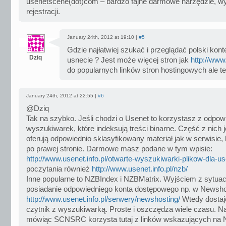
usenetscene(dot)com – bardzo fajne darmowe narzędzie, 
rejestracji.
January 24th, 2012 at 19:10 |
#5
Gdzie najłatwiej szukać i przeglądać polski kon
Dziq
usnecie ? Jest może więcej stron jak
http://www
do popularnych linków stron hostingowych ale te
January 24th, 2012 at 22:55 |
#6
@Dziq
Tak na szybko. Jeśli chodzi o Usenet to korzystasz z odpow
wyszukiwarek, które indeksują treści binarne. Część z nich je
oferują odpowiednio sklasyfikowany materiał jak w serwisie,
po prawej stronie. Darmowe masz podane w tym wpisie:
http://www.usenet.info.pl/otwarte-wyszukiwarki-plikow-dla-us
poczytania również
http://www.usenet.info.pl/nzb/
Inne popularne to NZBIndex i NZBMatrix. Wyjściem z sytuacj
posiadanie odpowiedniego konta dostępowego np. w Newshos
http://www.usenet.info.pl/serwery/newshosting/
Wtedy dostaj
czytnik z wyszukiwarką. Proste i oszczędza wiele czasu. 
mówiąc SCNSRC korzysta tutaj z linków wskazujących na 