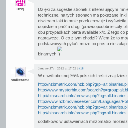
Dziq
Dzięki za sugestie stronek z interesującym mn
techniczne, na tych stronach ma pokazane linki
otwieram taki to mnie przekierowuje i wyświetla 
dopiskiem par2 a drugi (prawdopodobnie cały pl
obu przypadkach parta avaliable x/x. Z tego co 
naprawcze. O co z tym chodzi? Wiem że to moż
podstawowych pytań, może po prostu nie załapa
binarnych
January 27th, 2012 at 17:52 |
#18
W chwili obecnej 95% polskich treści znajdzies
stalkerama
http://nzbmatrix.com/nzb.php?grp=alt.binaries.p
http://www.mysterbin.com/search?q=group:alt.bi
http://binsearch.info/browse.php?bg=alt.binaries
http://www.nzbmovieseeker.com/Languages/Pol
http://nzbmatrix.com/nzb.php?grp=alt.binaries.pl
http://binsearch.info/browse.php?bg=alt.binaries.
dodatkowo w ustawieniach mnzbmatrix mozesz wy