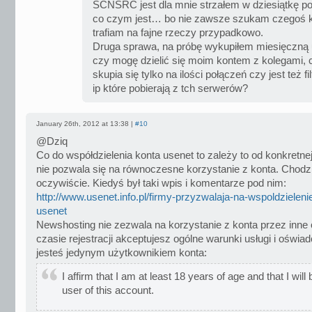
SCNSRC jest dla mnie strzałem w dziesiątkę p
co czym jest… bo nie zawsze szukam czegoś 
trafiam na fajne rzeczy przypadkowo.
Druga sprawa, na próbę wykupiłem miesięczną 
czy mogę dzielić się moim kontem z kolegami, 
skupia się tylko na ilości połączeń czy jest też f
ip które pobierają z tch serwerów?
January 26th, 2012 at 13:38 |
#10
@Dziq
Co do współdzielenia konta usenet to zależy to od konkretnej
nie pozwala się na równoczesne korzystanie z konta. Chodz
oczywiście. Kiedyś był taki wpis i komentarze pod nim:
http://www.usenet.info.pl/firmy-przyzwalaja-na-wspoldzieleni
usenet
Newshosting nie zezwala na korzystanie z konta przez inne
czasie rejestracji akceptujesz ogólne warunki usługi i oświa
jesteś jedynym użytkownikiem konta:
I affirm that I am at least 18 years of age and that I will
user of this account.