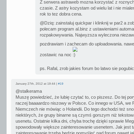
Z serwera astraweb mozna korzystać z roznyc
czasie. Z astry kozystam od wielu lat i nie mia
rok to tez dobra cena.
@Dziq: zainstaluj quickpar i klinknij w par2 a z
polecam program al.binz z ustawieniami automa
rozpakowywania. Najwyzsza wyleczona niezawi
pozdrawiam i zachecam do uploadowania. nawet
zostawic na noc
ps. Rafal, zrob jakies forum bo latwo sie pogu
January 27th, 2012 at 19:44 |
#19
@stalkerama
Muszę powiedzieć, że lubię czytać to, co piszesz. Do tej por
raczej baaaardzo niszowy w Polsce. Co innego w USA, we F
Niemczech nie mówiąc o Holandii. Do tego dochodzi też sn
niektórych, że grupy binarne są czymś gorszym niż teksto
usenetu. Ostatnie kilka dni, chyba trochę dzięki sprawie Me
spowodowały większe zainteresowanie usenetem. Jak jest t
zainteresowanie trzeba będzie pomyśleć nad forum nawet j