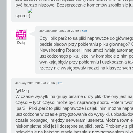
być bardzo niszowe. Bezsprzecznie komentów zrobiło się j
sporo
January 28th, 2012 at 22:59 |
#20
Czyli plik par2 to są pliki naprawcze do głównego
Dziq
będzie błędów przy pobieraniu pliku głównego? C
Newshosting Reader i inne umożliwiają automa
uszkodzonego pliku, jeżeli w komplecie z nim po
wynikają błędy przy pobieraniu i uszkodzenia tak
rzeczy nie występowały raczej na klasycznych
January 28th, 2012 at 23:56 |
#21
@Dziq
W czasie wysyłki na grupy binarne duży plik dzielony jest n
części – tych części może być naprawdę sporo. Potem tworzy
.par2 . Pliki .par2 to pliki naprawcze i dzięki nim można napra
uszkodzone w czasie przygotowania do wysyłki, uploadu/do
czasie propagacji między serwerami usenetu. Można równie
niekompletne pliki jeśli dostępne są pliki .par2. Problemy z 
pojawić się na każdym etapie łącznie z przygotowaniem plik