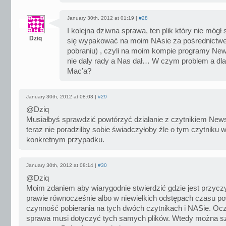
January 30th, 2012 at 01:19 |
#28
I kolejna dziwna sprawa, ten plik który nie móg
Dziq
się wypakować na moim NAsie za pośrednict
pobraniu) , czyli na moim kompie programy New
nie dały rady a Nas dał… W czym problem a d
Mac’a?
January 30th, 2012 at 08:03 |
#29
@Dziq
Musiałbyś sprawdzić powtórzyć działanie z czytnikiem News
teraz nie poradziłby sobie świadczyłoby źle o tym czytniku 
konkretnym przypadku.
January 30th, 2012 at 08:14 |
#30
@Dziq
Moim zdaniem aby wiarygodnie stwierdzić gdzie jest przyc
prawie równocześnie albo w niewielkich odstępach czasu p
czynność pobierania na tych dwóch czytnikach i NASie. Oc
sprawa musi dotyczyć tych samych plików. Wtedy można s