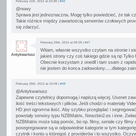
February 11th, 2012 at 23:46 |
#46
@nowy
Sprawa jest jednoznaczna. Mogę tylko powiedzieć, że tak c
Takie różnice między zawartością serwerów czołowych pro
się zdarzyć.
February 26th, 2012 at 00:26 |
#47
Witam, własnie wszystko czytam na stronie i s
Antykwariusz
jakieś strony czy coś takiego gdzie są np Tylko f
Obecnie korzystam z onedll i tam ssam z rapi
nie jestem do konca zadowolony…..dlatego zai
February 26th, 2012 at 10:09 |
#48
@Antykwariusz
Zapewne czytelnicy dopomogą i napiszą więcej. Usenet za
ilość treści tekstowych i plików. Jeśli chodzi o materiały Vid
HD jest ogromna ilość. Aby szybko przeglądać i segregować
powstały serwisy typu NZBMatrix, Newzbin2.es i inne. Zwła
NZBMatrix może tutaj pomóc, bo np. filmy, seriale czy film
posegregowane są w odpowiednie kategorie w tym kategori
czytnik i konto u któregoś z providerów i to wszystko. Ocz