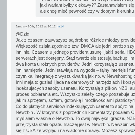
jaki wariant byłby ciekawy?? Zastanawiałem się
ale chcę mieć pewność czy w dobrym kierunku
January 26th, 2012 at 20:12 |
#14
@Dziq
Jak z czasem zauważysz są drobne różnice miedzy provide
Większość działa zgodnie z tzw. DMCA ale jedni bardzo szy
inni nie. Czasem u jednego providera usunęli jakiś serial HB
serwerach jest dostępny. Stąd twardziele stosują backup i 
dwa konta u rożnych providerów. Jedni korzystają z usenetu
inni namiętnie. Jedni stawiają na wygodę – fajny interfejs i f
czytnika, integrację z wyszukiwarką jak np. w Newshosting
Inni maja to gdzieś i jada na darmowych narzędziach i korzys
indeksujących zasoby usenetu. Korzystają z plików NZB, a
proces pobierania etc. Wszystko zależy czego potrzebuje uż
jakim sprzętem, softem, gotówką i możliwościami płatniczy
Co do płatnych serwisów indeksujących usenet to spójrz na
Newzbin . W którymś z poprzednich komentarzy podałem C
myślałem właśnie o Newzbin. To dwaj najwięksi gracze. NZ
przejrzystą stała opłatę. Inaczej jest w Newzbin. Newzbin w
się z USA ze względu na wiadome sprawy. Możesz sprawdz