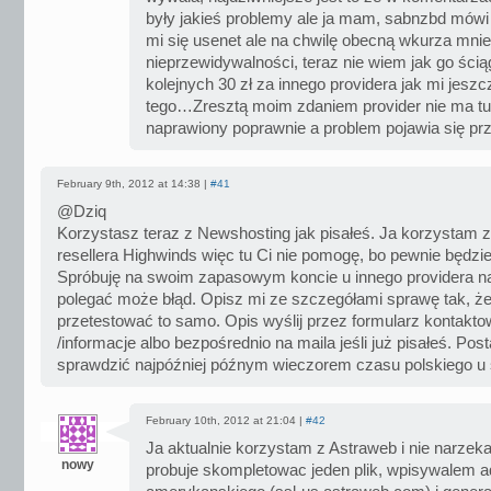
były jakieś problemy ale ja mam, sabnzbd mówi
mi się usenet ale na chwilę obecną wkurza mnie
nieprzewidywalności, teraz nie wiem jak go ścią
kolejnych 30 zł za innego providera jak mi jeszcz
tego…Zresztą moim zdaniem provider nie ma tu n
naprawiony poprawnie a problem pojawia się 
February 9th, 2012 at 14:38 |
#41
@Dziq
Korzystasz teraz z Newshosting jak pisałeś. Ja korzystam z
resellera Highwinds więc tu Ci nie pomogę, bo pewnie będzi
Spróbuję na swoim zapasowym koncie u innego providera 
polegać może błąd. Opisz mi ze szczegółami sprawę tak, 
przetestować to samo. Opis wyślij przez formularz kontakto
/informacje albo bezpośrednio na maila jeśli już pisałeś. Pos
sprawdzić najpóźniej późnym wieczorem czasu polskiego u s
February 10th, 2012 at 21:04 |
#42
Ja aktualnie korzystam z Astraweb i nie narzeka
nowy
probuje skompletowac jeden plik, wpisywalem a