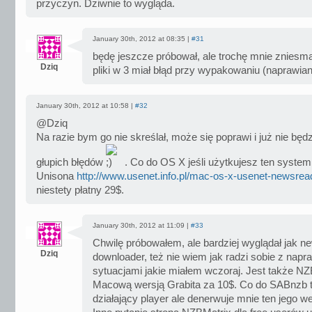
przyczyn. Dziwnie to wygląda.
January 30th, 2012 at 08:35 |
#31
będę jeszcze próbował, ale trochę mnie zniesma
Dziq
pliki w 3 miał błąd przy wypakowaniu (naprawiani
January 30th, 2012 at 10:58 |
#32
@Dziq
Na razie bym go nie skreślał, może się poprawi i już nie będ
głupich błędów
. Co do OS X jeśli użytkujesz ten system
Unisona
http://www.usenet.info.pl/mac-os-x-usenet-newsrea
niestety płatny 29$.
January 30th, 2012 at 11:09 |
#33
Chwilę próbowałem, ale bardziej wyglądał jak n
Dziq
downloader, też nie wiem jak radzi sobie z napr
sytuacjami jakie miałem wczoraj. Jest także NZ
Macową wersją Grabita za 10$. Co do SABnzb to
działający player ale denerwuje mnie ten jego w