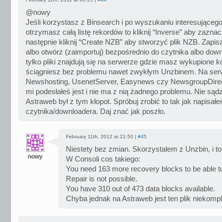
@nowy
Jeśli korzystasz z Binsearch i po wyszukaniu interesującego
otrzymasz całą listę rekordów to kliknij “Inverse” aby zaznac
następnie kliknij “Create NZB” aby stworzyć plik NZB. Zapis
albo otwórz (zaimportuj) bezpośrednio do czytnika albo down
tylko pliki znajdują się na serwerze gdzie masz wykupione k
ściągniesz bez problemu nawet zwykłym Unzbinem. Na ser
Newshosting, UsenetServer, Easynews czy NewsgroupDirect
mi podesłałeś jest i nie ma z nią żadnego problemu. Nie sąd
Astraweb był z tym kłopot. Spróbuj zrobić to tak jak napisałe
czytnika/downloadera. Daj znać jak poszło.
February 11th, 2012 at 21:50 |
#45
Niestety bez zmian. Skorzystalem z Unzbin, i t
nowy
W Consoli cos takiego:
You need 163 more recovery blocks to be able to
Repair is not possible.
You have 310 out of 473 data blocks available.
Chyba jednak na Astraweb jest ten plik niekom