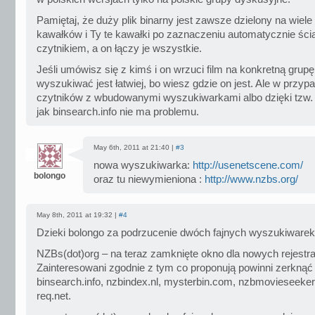
Pamiętaj, że duży plik binarny jest zawsze dzielony na wiel
kawałków i Ty te kawałki po zaznaczeniu automatycznie śc
czytnikiem, a on łączy je wszystkie.
Jeśli umówisz się z kimś i on wrzuci film na konkretną grup
wyszukiwać jest łatwiej, bo wiesz gdzie on jest. Ale w przy
czytników z wbudowanymi wyszukiwarkami albo dzięki tzw.
jak binsearch.info nie ma problemu.
May 6th, 2011 at 21:40 |
#3
nowa wyszukiwarka:
http://usenetscene.com/
bolongo
oraz tu niewymieniona :
http://www.nzbs.org/
May 8th, 2011 at 19:32 |
#4
Dzieki bolongo za podrzucenie dwóch fajnych wyszukiwarek
NZBs(dot)org – na teraz zamknięte okno dla nowych rejestrac
Zainteresowani zgodnie z tym co proponują powinni zerknąć 
binsearch.info, nzbindex.nl, mysterbin.com, nzbmovieseeker
req.net.