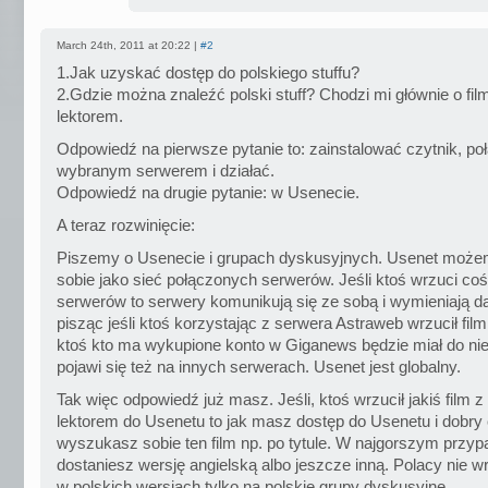
March 24th, 2011 at 20:22 |
#2
1.Jak uzyskać dostęp do polskiego stuffu?
2.Gdzie można znaleźć polski stuff? Chodzi mi głównie o fi
lektorem.
Odpowiedź na pierwsze pytanie to: zainstalować czytnik, po
wybranym serwerem i działać.
Odpowiedź na drugie pytanie: w Usenecie.
A teraz rozwinięcie:
Piszemy o Usenecie i grupach dyskusyjnych. Usenet może
sobie jako sieć połączonych serwerów. Jeśli ktoś wrzuci coś
serwerów to serwery komunikują się ze sobą i wymieniają d
pisząc jeśli ktoś korzystając z serwera Astraweb wrzucił fil
ktoś kto ma wykupione konto w Giganews będzie miał do nie
pojawi się też na innych serwerach. Usenet jest globalny.
Tak więc odpowiedź już masz. Jeśli, ktoś wrzucił jakiś film z
lektorem do Usenetu to jak masz dostęp do Usenetu i dobry 
wyszukasz sobie ten film np. po tytule. W najgorszym przy
dostaniesz wersję angielską albo jeszcze inną. Polacy nie w
w polskich wersjach tylko na polskie grupy dyskusyjne.