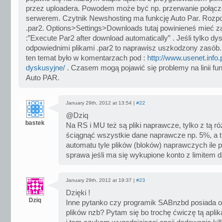
przez uploadera. Powodem może być np. przerwanie połącz
serwerem. Czytnik Newshosting ma funkcję Auto Par. Rozpoz
.par2. Options>Settings>Downloads tutaj powinieneś mieć 
:”Execute Par2 after download automatically” . Jeśli tylko d
odpowiednimi plikami .par2 to naprawisz uszkodzony zasób.
ten temat było w komentarzach pod :
http://www.usenet.info.
dyskusyjne/
. Czasem mogą pojawić się problemy na linii fu
Auto PAR.
January 29th, 2012 at 13:54 |
#22
@Dziq
bastek
Na RS i MU też są pliki naprawcze, tylko z tą r
ściągnąć wszystkie dane naprawcze np. 5%, a t
automatu tyle plików (bloków) naprawczych ile po
sprawa jeśli ma się wykupione konto z limitem 
January 29th, 2012 at 19:37 |
#23
Dzięki !
Dziq
Inne pytanko czy programik SABnzbd posiada op
plików nzb? Pytam się bo trochę ćwiczę tą apl