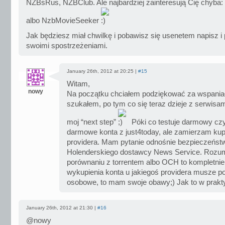
NZBsRus, NZBClub. Ale najbardziej zainteresują Cię chyba
albo NzbMovieSeeker
Jak będziesz miał chwilkę i pobawisz się usenetem napisz i 
swoimi spostrzeżeniami.
January 26th, 2012 at 20:25 |
#15
Witam,
nowy
Na początku chciałem podziękować za wspaniałą
szukałem, po tym co się teraz dzieje z serwis
moj “next step”
Póki co testuje darmowy czyt
darmowe konta z just4today, ale zamierzam kupi
providera. Mam pytanie odnośnie bezpieczeńst
Holenderskiego dostawcy News Service. Rozu
porównaniu z torrentem albo OCH to kompletnie i
wykupienia konta u jakiegoś providera musze 
osobowe, to mam swoje obawy;) Jak to w prak
January 26th, 2012 at 21:30 |
#16
@nowy