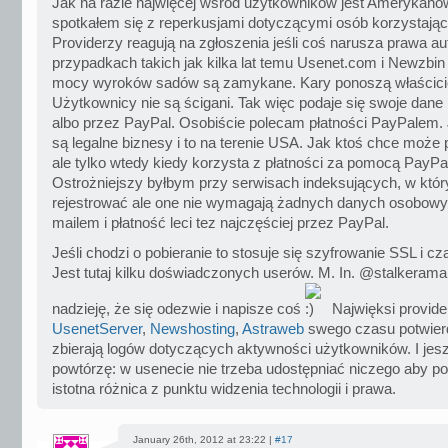
Jak na razie najwięcej wśród użytkowników jest Amerykanó
spotkałem się z reperkusjami dotyczącymi osób korzystając
Providerzy reagują na zgłoszenia jeśli coś narusza prawa au
przypadkach takich jak kilka lat temu Usenet.com i Newzbin
mocy wyroków sadów są zamykane. Kary ponoszą właścicie
Użytkownicy nie są ścigani. Tak więc podaje się swoje dane i 
albo przez PayPal. Osobiście polecam płatności PayPalem. J
są legalne biznesy i to na terenie USA. Jak ktoś chce moż
ale tylko wtedy kiedy korzysta z płatności za pomocą PayPa
Ostrożniejszy byłbym przy serwisach indeksujących, w któr
rejestrować ale one nie wymagają żadnych danych osobow
mailem i płatność leci tez najczęściej przez PayPal.
Jeśli chodzi o pobieranie to stosuje się szyfrowanie SSL i 
Jest tutaj kilku doświadczonych userów. M. In. @stalkeram
nadzieję, że się odezwie i napisze coś
Najwięksi provide
UsenetServer
,
Newshosting
,
Astraweb
swego czasu potwierdz
zbierają logów dotyczących aktywności użytkowników. I jes
powtórzę: w usenecie nie trzeba udostępniać niczego aby po
istotna różnica z punktu widzenia technologii i prawa.
January 26th, 2012 at 23:22 |
#17