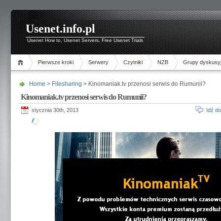
Usenet.info.pl
Usenet How to, Usenet Servers, Free Usenet Trials
Pierwsze kroki
Serwery
Czytniki
NZB
Grupy dyskusy
Home
>
Filesharing
> Kinomaniak.tv przenosi serwis do Rumunii?
Kinomaniak.tv przenosi serwis do Rumunii?
stycznia 30th, 2013
Idź d