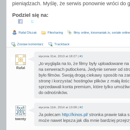
pieniądzach. Myślę, że serwis ponownie wróci do g
Podziel się na:
Rafal Olszak
Filesharing
filmy online
,
kinomaniak.tv
,
seriale online
Zostaw komentarz
Trackback
stycznia 31st, 2013 at 18:27 |
#1
„to wygląda na to, że filmy były uploadowane n
Rafal
na serwerach putlockera. Jedynie serwer od str
było filmów. Swoją drogą ciekawy sposób na z
stronę i korzystać hostingów plików z małą ilośc
sprzedawali konta premium, które tylko umożliw
do odnośników.
stycznia 11th, 2014 at 13:08 |
#2
Ja polecam
http://kinos.pl/
stronka prawie taka 
twenty
może nawet lepsza jak dla mnie bardziej przejrz