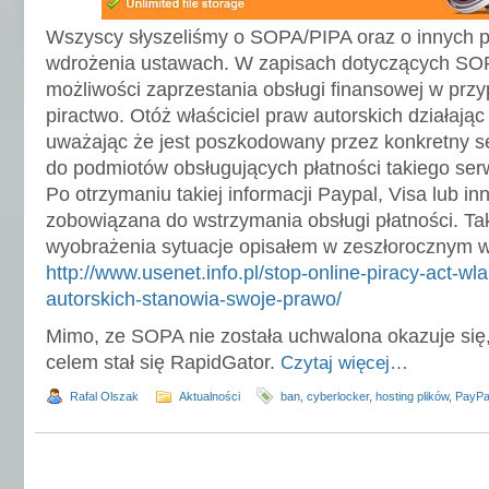
Wszyscy słyszeliśmy o SOPA/PIPA oraz o innych 
wdrożenia ustawach. W zapisach dotyczących S
możliwości zaprzestania obsługi finansowej w prz
piractwo. Otóż właściciel praw autorskich działając
uważając że jest poszkodowany przez konkretny se
do podmiotów obsługujących płatności takiego serw
Po otrzymaniu takiej informacji Paypal, Visa lub inn
zobowiązana do wstrzymania obsługi płatności. T
wyobrażenia sytuacje opisałem w zeszłorocznym w
http://www.usenet.info.pl/stop-online-piracy-act-wla
autorskich-stanowia-swoje-prawo/
Mimo, ze SOPA nie została uchwalona okazuje się,
celem stał się RapidGator.
Czytaj więcej…
Rafal Olszak
Aktualności
ban
,
cyberlocker
,
hosting plików
,
PayPa