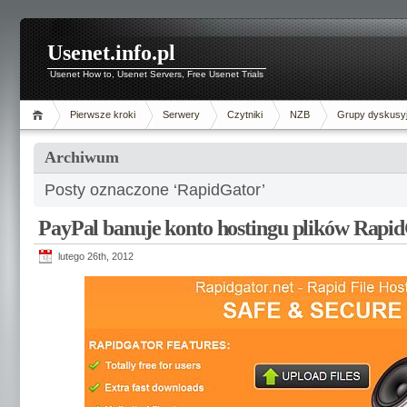
Usenet.info.pl
Usenet How to, Usenet Servers, Free Usenet Trials
Pierwsze kroki
Serwery
Czytniki
NZB
Grupy dyskusy
Archiwum
Posty oznaczone ‘RapidGator’
PayPal banuje konto hostingu plików Rapi
lutego 26th, 2012