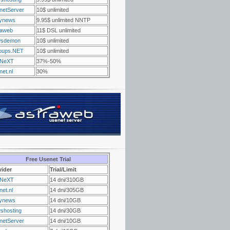
netServer
10$ unlimited
ynews
9.95$ unlimited NNTP
raweb
11$ DSL unlimited
sdemon
10$ unlimited
oups.NET
10$ unlimited
NeXT
37%-50%
et.nl
30%
Free Usenet Trial
vider
Trial/Limit
NeXT
14 dni/310GB
et.nl
14 dni/305GB
ynews
14 dni/10GB
shosting
14 dni/30GB
netServer
14 dni/10GB