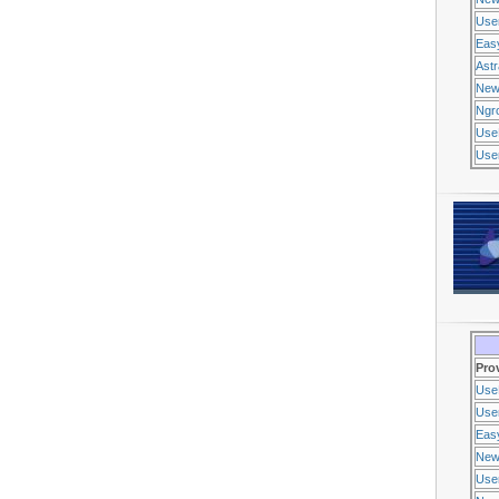
Use
Eas
Ast
New
Ngr
Use
Usen
Pro
Use
Usen
Eas
New
Use