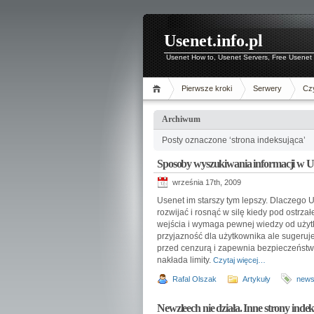
Usenet.info.pl
Usenet How to, Usenet Servers, Free Usenet 
Pierwsze kroki
Serwery
Czy
Archiwum
Posty oznaczone ‘strona indeksująca’
Sposoby wyszukiwania informacji w U
września 17th, 2009
Usenet im starszy tym lepszy. Dlaczego
rozwijać i rosnąć w silę kiedy pod ostrz
wejścia i wymaga pewnej wiedzy od użytk
przyjazność dla użytkownika ale sugeruje
przed cenzurą i zapewnia bezpieczeństwo
nakłada limity.
Czytaj więcej…
Rafal Olszak
Artykuły
news
Newzleech nie działa. Inne strony inde