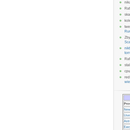
nik
Raf
ska
kol
twe
Ru
Zb
Sca
nikt
tor
Raf
sta
cp
red
wie
Pro
New
Use
Ast
Eas