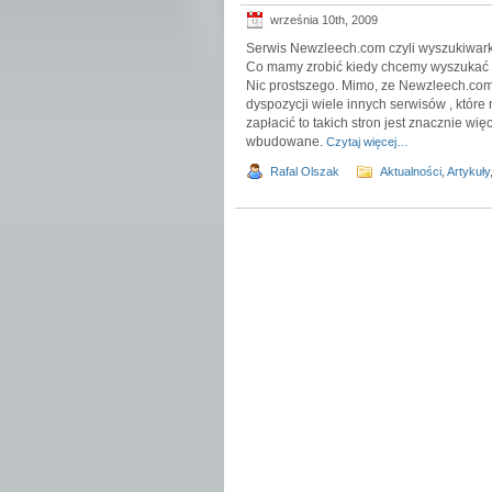
września 10th, 2009
Serwis Newzleech.com czyli wyszukiwar
Co mamy zrobić kiedy chcemy wyszukać 
Nic prostszego. Mimo, ze Newzleech.com
dyspozycji wiele innych serwisów , które
zapłacić to takich stron jest znacznie wi
wbudowane.
Czytaj więcej…
Rafal Olszak
Aktualności
,
Artykuły