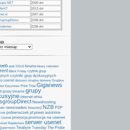
oups.NET
2000 dni
NeXT
2013 dni
et.nl
2007 dni
sgroupDirect
2298 dni
sdemon
2298 dni
wa
aweb
binaria
atak DDoS
binary retention
rent
czytnik grup
Black Friday
czytniki grup dyskusyjnych
yjnych
y usenet
diskusní skupiny
domeny
Dropbox
Giganews
Free Trial
ine
Easynews
grupy
e
grupy binarne
kusyjne
internet
MPAA
groupDirect
Newshosting
NZB
P2P
newsreaders
der
Newzbin2
pobieraczek.pl
prawa autorskie
czek
promocja na usenet
promocja
 Usenet
serwer usenet
senet
Rapidshare
Terabyte Tuesday
The Pirate
Supernews