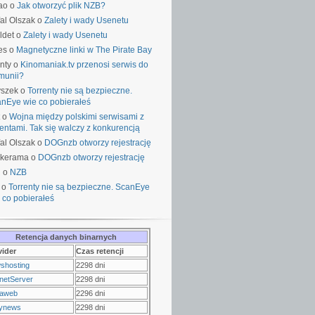
ao o
Jak otworzyć plik NZB?
al Olszak o
Zalety i wady Usenetu
ldet o
Zalety i wady Usenetu
es o
Magnetyczne linki w The Pirate Bay
nty o
Kinomaniak.tv przenosi serwis do
munii?
yszek o
Torrenty nie są bezpieczne.
nEye wie co pobierałeś
o
Wojna między polskimi serwisami z
rentami. Tak się walczy z konkurencją
al Olszak o
DOGnzb otworzy rejestrację
lkerama o
DOGnzb otworzy rejestrację
u o
NZB
 o
Torrenty nie są bezpieczne. ScanEye
 co pobierałeś
Retencja danych binarnych
vider
Czas retencji
shosting
2298 dni
netServer
2298 dni
raweb
2296 dni
ynews
2298 dni