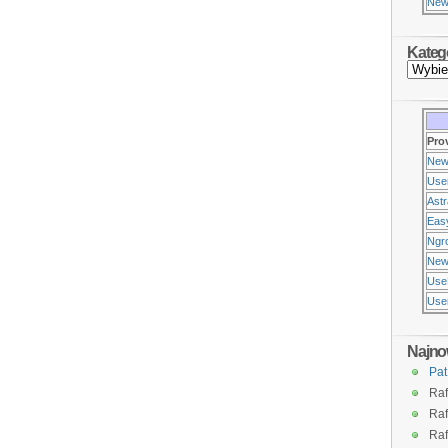
New
Kateg
Pro
New
Use
Ast
Eas
Ngr
New
Use
Usen
Najno
Pat
Raf
Raf
Raf