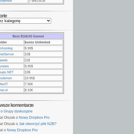
sdemon
7 dni/15GB
orie
Best EU&US Usenet
vider
konto Unlimited
shosting
9.99$
netServer
10$
raweb
11$
ynews
9.95$
oups.NET
10$
sdemon
19.95$
NeXT
7.95€
et.nl
8.33€
wsze komentarze
o
Grupy dyskusyjne
al Olszak o
Nowy Dropbox Pro
al Olszak o
Jak otworzyć plik NZB?
al o
Nowy Dropbox Pro