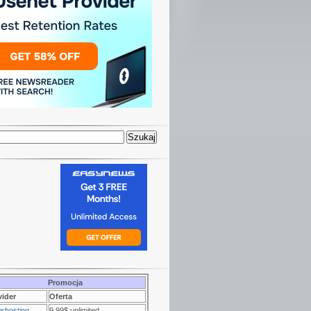
Promocja
vider
Oferta
shosting
9.99$ unlimited