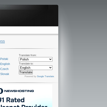
RSS
Translate from:
Polski
Translate to:
English
Czech
Slovak
Powered by
Google Translate
.