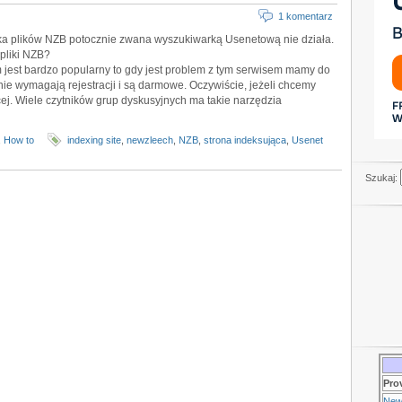
1 komentarz
ka plików NZB potocznie zwana wyszukiwarką Usenetową nie działa.
pliki NZB?
 jest bardzo popularny to gdy jest problem z tym serwisem mamy do
 nie wymagają rejestracji i są darmowe. Oczywiście, jeżeli chcemy
ęcej. Wiele czytników grup dyskusyjnych ma takie narzędzia
,
How to
indexing site
,
newzleech
,
NZB
,
strona indeksująca
,
Usenet
Szukaj:
Pro
New