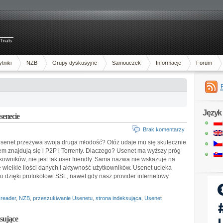
Trials
tniki
NZB
Grupy dyskusyjne
Samouczek
Informacje
Forum
Język
senecie
Brak komentarzy
 Usenet przeżywa swoja druga młodość? Otóż udaje mu się skutecznie
ałem znajdują się i P2P i Torrenty. Dlaczego? Usenet ma wyższy próg
owników, nie jest tak user friendly. Sama nazwa nie wskazuje na
 wielkie ilości danych i aktywność użytkowników. Usenet ucieka
 dzięki protokołowi SSL, nawet gdy nasz provider internetowy
reader
,
NZB
,
przeszukiwanie Usenetu
,
strona indeksująca
,
Usenet
ksujące