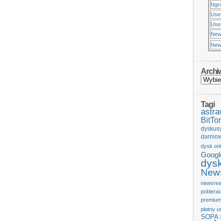
Ngr
Use
Usen
New
New
Archi
Tagi
astr
BitTor
dyskus
darmow
dysk onl
Googl
dys
News
newsrea
pobiera
premium
płatny u
SOPA