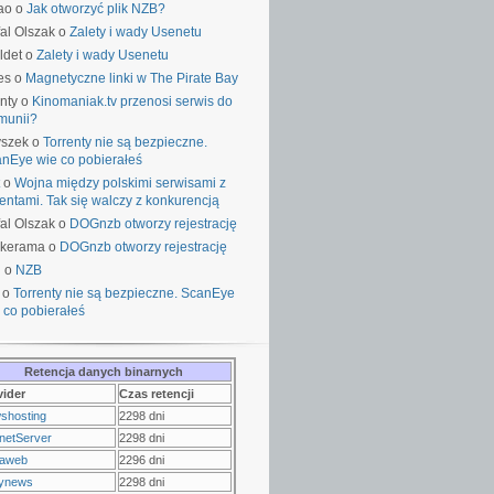
ao o
Jak otworzyć plik NZB?
al Olszak o
Zalety i wady Usenetu
ldet o
Zalety i wady Usenetu
es o
Magnetyczne linki w The Pirate Bay
nty o
Kinomaniak.tv przenosi serwis do
munii?
yszek o
Torrenty nie są bezpieczne.
nEye wie co pobierałeś
o
Wojna między polskimi serwisami z
rentami. Tak się walczy z konkurencją
al Olszak o
DOGnzb otworzy rejestrację
lkerama o
DOGnzb otworzy rejestrację
u o
NZB
 o
Torrenty nie są bezpieczne. ScanEye
 co pobierałeś
Retencja danych binarnych
vider
Czas retencji
shosting
2298 dni
netServer
2298 dni
raweb
2296 dni
ynews
2298 dni