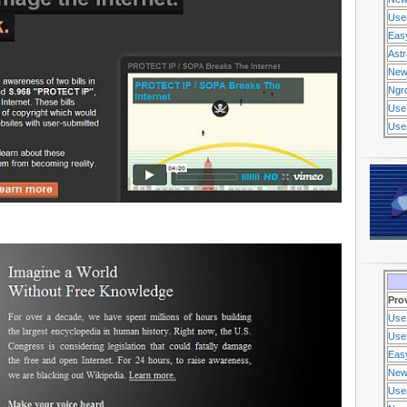
Use
Eas
Ast
New
Ngr
Use
Usen
Pro
Use
Usen
Eas
New
Use