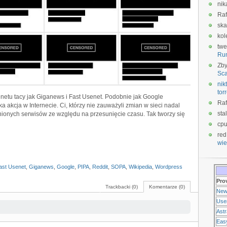
nik
Raf
ska
kol
twe
Ru
Zb
Sca
nikt
tor
enetu tacy jak Giganews i Fast Usenet. Podobnie jak Google
Raf
ka akcja w Internecie. Ci, którzy nie zauważyli zmian w sieci nadal
sta
onych serwisów ze względu na przesunięcie czasu. Tak tworzy się
cp
red
wie
ast Usenet
,
Giganews
,
Google
,
PIPA
,
Reddit
,
SOPA
,
Wikipedia
,
Wordpress
Pro
Trackbacki (0)
Komentarze (0)
New
Use
Ast
Eas