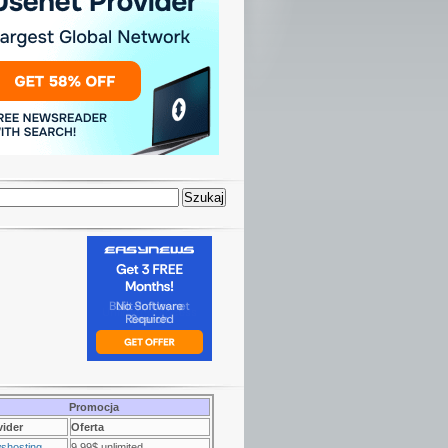
Promocja
vider
Oferta
shosting
9.99$ unlimited