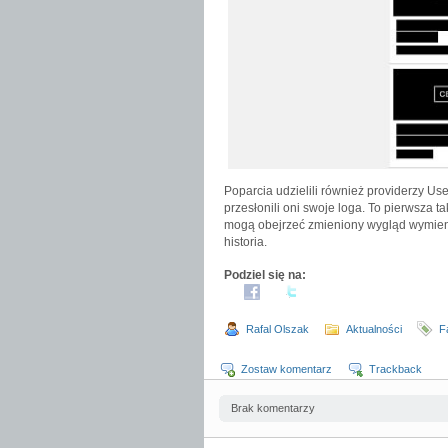
Poparcia udzielili również providerzy Us
przesłonili oni swoje loga. To pierwsza ta
mogą obejrzeć zmieniony wygląd wymieni
historia.
Podziel się na:
Rafal Olszak
Aktualności
F
Zostaw komentarz
Trackback
Brak komentarzy