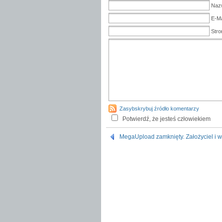
Naz
E-Ma
Stro
Zasybskrybuj źródło komentarzy
Potwierdź, że jesteś człowiekiem
MegaUpload zamknięty. Założyciel i 