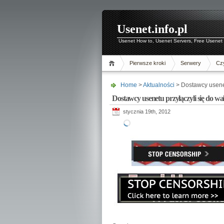
Usenet.info.pl
Usenet How to, Usenet Servers, Free Usenet 
Pierwsze kroki
Serwery
Czy
Home
>
Aktualności
> Dostawcy usenet
Dostawcy usenetu przyłączyli się do wa
stycznia 19th, 2012