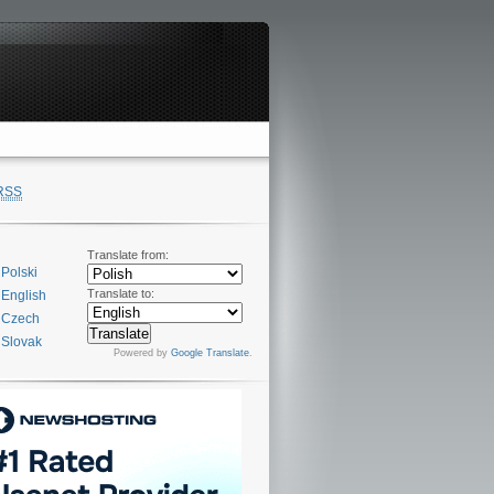
RSS
Translate from:
Polski
Translate to:
English
Czech
Slovak
Powered by
Google Translate
.