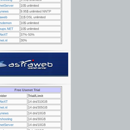
netServer
10$ unlimited
ynews
9.95$ unlimited NNTP
raweb
11$ DSL unlimited
sdemon
10$ unlimited
oups.NET
10$ unlimited
NeXT
37%-50%
et.nl
30%
Free Usenet Trial
vider
Trial/Limit
NeXT
14 dni/310GB
et.nl
14 dni/305GB
ynews
14 dni/10GB
shosting
14 dni/30GB
netServer
14 dni/10GB