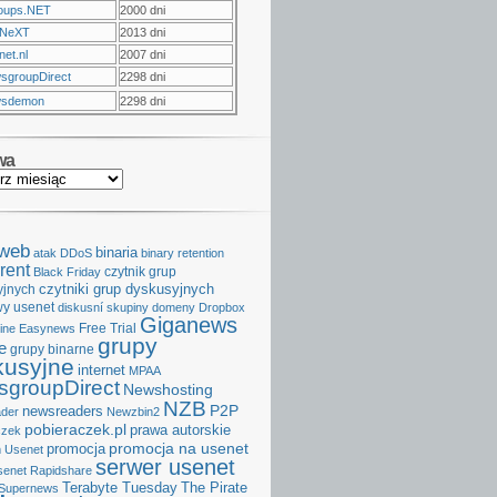
oups.NET
2000 dni
NeXT
2013 dni
et.nl
2007 dni
sgroupDirect
2298 dni
sdemon
2298 dni
wa
aweb
binaria
atak DDoS
binary retention
rent
czytnik grup
Black Friday
czytniki grup dyskusyjnych
yjnych
y usenet
diskusní skupiny
domeny
Dropbox
Giganews
Free Trial
ine
Easynews
grupy
e
grupy binarne
kusyjne
internet
MPAA
groupDirect
Newshosting
NZB
P2P
newsreaders
der
Newzbin2
pobieraczek.pl
prawa autorskie
czek
promocja na usenet
promocja
 Usenet
serwer usenet
senet
Rapidshare
Terabyte Tuesday
The Pirate
Supernews