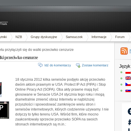
Trials
tniki
NZB
Grupy dyskusyjne
Samouczek
Informacje
Forum
u przyłączyli się do walki przeciwko cenzurze
lki przeciwko cenzurze
Idź do komentarzy
Zostaw komentarz
Język
18 stycznia 2012 kilka serwisów podjęło akcję przeciwko
dwóm aktom prawnym w USA: Protect IP Act (PIPA) i Stop
Online Piracy Act (SOPA). Oba akty prawne mają być
głosowane w Senacie USA 24 stycznia tego roku i mogą
diametralnie zmienić obraz Internetu w najbliższej
przyszłości i spowodować zamknięcie wielu stron i
serwisów internetowych, których codziennie używamy. I nie
dotyczy to tylko terenu USA. Wśród firm, które mocno
zaakcentowały sprzeciw przeciwko SOPA na swoich
stronach internetowych są m.in.: