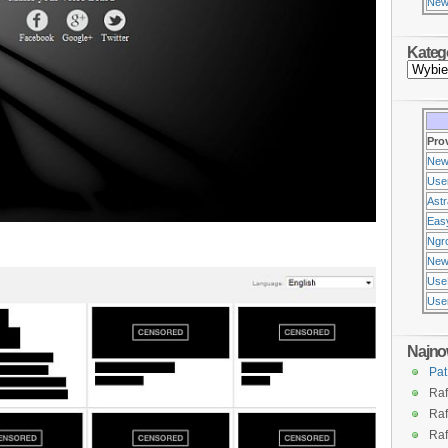
New
Kateg
Pro
New
Use
Ast
Eas
Ngr
New
Use
Usen
Najno
Pat
Raf
Raf
Raf