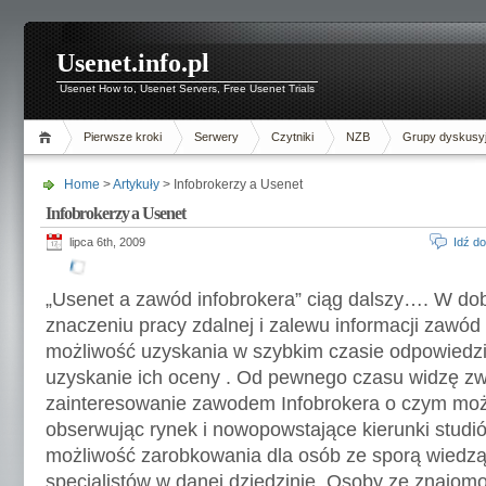
Usenet.info.pl
Usenet How to, Usenet Servers, Free Usenet Trials
Pierwsze kroki
Serwery
Czytniki
NZB
Grupy dyskusy
Home
>
Artykuły
> Infobrokerzy a Usenet
Infobrokerzy a Usenet
lipca 6th, 2009
Idź d
„Usenet a zawód infobrokera” ciąg dalszy…. W dob
znaczeniu pracy zdalnej i zalewu informacji zawód
możliwość uzyskania w szybkim czasie odpowiedzi 
uzyskanie ich oceny . Od pewnego czasu widzę z
zainteresowanie zawodem Infobrokera o czym moż
obserwując rynek i nowopowstające kierunki studió
możliwość zarobkowania dla osób ze sporą wiedzą 
specjalistów w danej dziedzinie. Osoby ze znajom