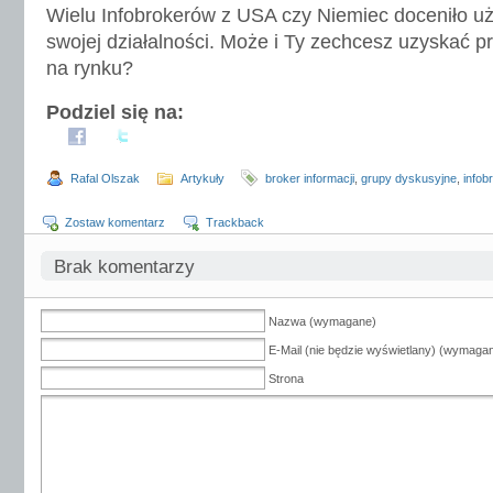
Wielu Infobrokerów z USA czy Niemiec doceniło u
swojej działalności. Może i Ty zechcesz uzyskać 
na rynku?
Podziel się na:
Rafal Olszak
Artykuły
broker informacji
,
grupy dyskusyjne
,
infob
Zostaw komentarz
Trackback
Brak komentarzy
Nazwa (wymagane)
E-Mail (nie będzie wyświetlany) (wymaga
Strona