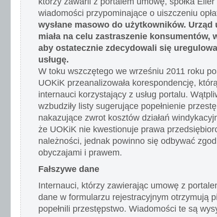
którzy zawarli z portalem umowę, spółka Eller
wiadomości przypominające o uiszczeniu opła
wysłane masowo do użytkowników. Urząd ust
miała na celu zastraszenie konsumentów, 
aby ostatecznie zdecydowali się uregulow
usługę.
W toku wszczętego we wrześniu 2011 roku p
UOKiK przeanalizowała korespondencję, którą
internauci korzystający z usług portalu. Wątpl
wzbudziły listy sugerujące popełnienie przest
nakazujące zwrot kosztów działań windykacyjn
że UOKiK nie kwestionuje prawa przedsiębior
należności, jednak powinno się odbywać zgod
obyczajami i prawem.
Fałszywe dane
Internauci, którzy zawierając umowę z portal
dane w formularzu rejestracyjnym otrzymują p
popełnili przestępstwo. Wiadomości te są wy