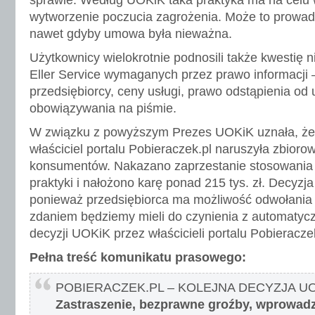
sprawie. Według UOKiK taka praktyka ma na celu 
wytworzenie poczucia zagrożenia. Może to prowadz
nawet gdyby umowa była nieważna.
Użytkownicy wielokrotnie podnosili także kwestię 
Eller Service wymaganych przez prawo informacji 
przedsiębiorcy, ceny usługi, prawo odstąpienia od 
obowiązywania na piśmie.
W związku z powyższym Prezes UOKiK uznała, że s
właściciel portalu Pobieraczek.pl naruszyła zbioro
konsumentów. Nakazano zaprzestanie stosowania
praktyki i nałożono karę ponad 215 tys. zł. Decyzja
ponieważ przedsiębiorca ma możliwość odwołania
zdaniem będziemy mieli do czynienia z automatyc
decyzji UOKiK przez właścicieli portalu Pobieracze
Pełna treść komunikatu prasowego:
POBIERACZEK.PL – KOLEJNA DECYZJA U
Zastraszenie, bezprawne groźby, wprowadz