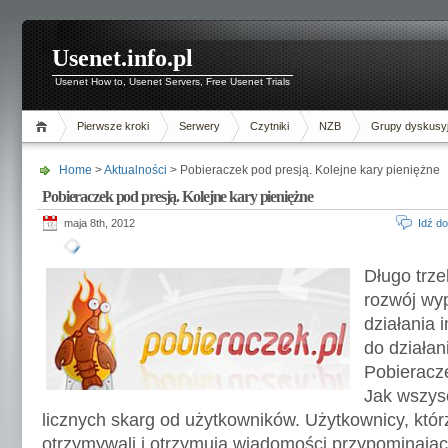
Usenet.info.pl
Usenet How to, Usenet Servers, Free Usenet Trials
Pierwsze kroki
Serwery
Czytniki
NZB
Grupy dyskusy
Home
>
Aktualności
> Pobieraczek pod presją. Kolejne kary pieniężne
Pobieraczek pod presją. Kolejne kary pieniężne
maja 8th, 2012
Idź d
Długo trze
rozwój wy
działania 
do działan
Pobieracz
Jak wszys
licznych skarg od użytkowników. Użytkownicy, którzy
otrzymywali i otrzymują wiadomości przypominające