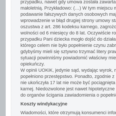
przypadku, nawet gdy umowa została zawarta
małoletnią. Przykładowo: (…) W tym miejscu
podawanie fałszywych danych osobowych maj
wprowadzenie w błąd drugiej strony umowy s
oszustwa z art. 286 kodeksu karnego, zagroż
wolności od 6 miesięcy do 8 lat. Oczywiście r
przypadku Pani dziecka mogło dojść do dział
którego celem nie było popełnienie czynu zab
gdybyśmy mieli się sztywno trzymać litery prawa
sytuacji powinniśmy powiadomić właściwy mie
opiekuńczy.
W opinii UOKiK, jedynie sąd, wydając wyrok, 
popełniono przestępstwo. Ponadto, zgodnie z
nie ukończyła 17 lat nie może być pociągnięt
karnej. Niedozwolone jest nawet hipotetyczne 
do organów ścigania zawiadomienia o popełni
Koszty windykacyjne
Wiadomości, które otrzymują konsumenci infor