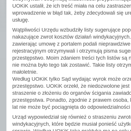
UOKiK ustalił, że ich treść miała na celu zastrasz
wprowadzenie w błąd tak, żeby zdecydowali się u
usługę.
Wątpliwości Urzędu wzbudziły listy sugerujące pop
nakazujące zwrot kosztów działań windykacyjnych. 
zawierając umowę z portalem podali nieprawdziwe
rejestracyjnym otrzymywali i otrzymują pisma suger
przestępstwo. Moim zdaniem treści tych listów są n
nie można było tego tak zostawić. Takie listy otrz
małoletnie.
Według UOKiK tylko Sąd wydając wyrok może orze
przestępstwo. UOKiK orzekł, że niedozwolone jest
straszenie o złożeniu do organów ścigania zawiad
przestępstwa. Ponadto, zgodnie z prawem osoba, k
lat nie może być pociągnięta do odpowiedzialności 
Urząd wypowiedział się również o straszeniu zwro
windykacyjnych, które będzie musiał ponieść użyt