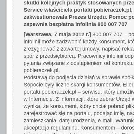
skutki kolejnych praktyk stosowanych prze
Service właściciela portalu pobieraczek.pl,
zakwestionowała Prezes Urzędu. Pomoc 
zapewnia bezpłatna infolinia 800 007 707
[Warszawa, 7 maja 2012 r.]
800 007 707 – po
infolinii może zadzwonić każdy konsument, któ
zrezygnować z zawartej umowy, napisać rekla
spór z przedsiębiorcą. Pracownicy infolinii od
pytania związane z odstąpieniem od kontraktu
pobieraczek.pl.
Podstawą do podjęcia działań w sprawie spółki
Sopocie były liczne skargi konsumentów. Eller 
portalu pobieraczek.pl – serwisu, który umożli
w Internecie. Z informacji, które zebrał Urząd
wynika, że konsument, który chciał pobrać plik
zarejestrować się na portalu, podając imię, n
zamieszkania, datę urodzenia, e-mail. Warunk
akceptacja regulaminu. Konsumentom – doros