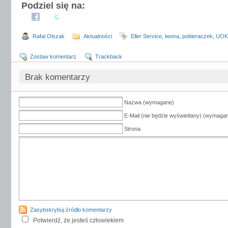
Podziel się na:
Rafal Olszak
Aktualności
Eller Service
,
iwona
,
pobieraczek
,
UOK
Zostaw komentarz
Trackback
Brak komentarzy
Nazwa (wymagane)
E-Mail (nie będzie wyświetlany) (wymaga
Strona
Zasybskrybuj źródło komentarzy
Potwierdź, że jesteś człowiekiem