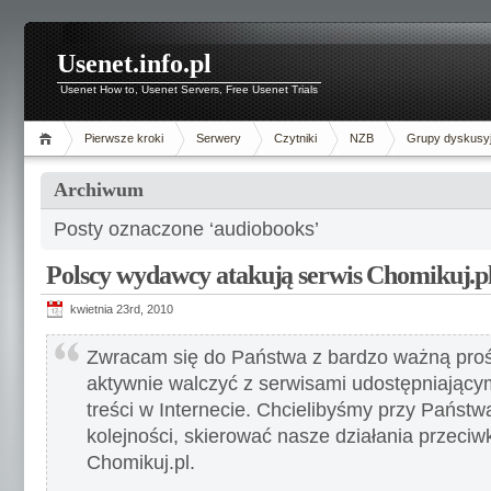
Usenet.info.pl
Usenet How to, Usenet Servers, Free Usenet Trials
Pierwsze kroki
Serwery
Czytniki
NZB
Grupy dyskusy
Archiwum
Posty oznaczone ‘audiobooks’
Polscy wydawcy atakują serwis Chomikuj.p
kwietnia 23rd, 2010
Zwracam się do Państwa z bardzo ważną proś
aktywnie walczyć z serwisami udostępniający
treści w Internecie. Chcielibyśmy przy Państ
kolejności, skierować nasze działania przeciw
Chomikuj.pl.