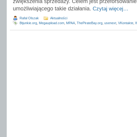
zwiększenia sprzedaży. Celem jest przeforsowan
umożliwiającego takie działania.
Czytaj więcej…
Rafal Olszak
Aktualności
Btjunkie.org
,
Megaupload.com
,
MPAA
,
ThePirateBay.org
,
usenext
,
VKontakte
,
W