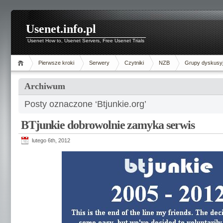
Usenet.info.pl
Usenet How to, Usenet Servers, Free Usenet Trials
Pierwsze kroki
Serwery
Czytniki
NZB
Grupy dyskusy
Archiwum
Posty oznaczone ‘Btjunkie.org’
BTjunkie dobrowolnie zamyka serwis
lutego 6th, 2012