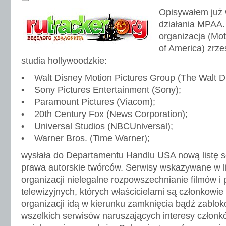
Opisywałem już 
działania MPAA.
organizacja (Mot
of America) zrz
studia hollywoodzkie:
• Walt Disney Motion Pictures Group (The Walt 
• Sony Pictures Entertainment (Sony);
• Paramount Pictures (Viacom);
• 20th Century Fox (News Corporation);
• Universal Studios (NBCUniversal);
• Warner Bros. (Time Warner);
wysłała do Departamentu Handlu USA nową listę 
prawa autorskie twórców. Serwisy wskazywane w l
organizacji nielegalne rozpowszechnianie filmów 
telewizyjnych, których właścicielami są członkowie 
organizacji idą w kierunku zamknięcia bądź zablo
wszelkich serwisów naruszających interesy członk