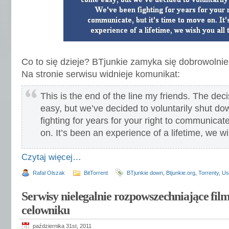
Co to się dzieje? BTjunkie zamyka się dobrowolnie
Na stronie serwisu widnieje komunikat:
This is the end of the line my friends. The de
easy, but we’ve decided to voluntarily shut d
fighting for years for your right to communicate
on. It’s been an experience of a lifetime, we wi
Czytaj więcej…
Rafal Olszak
BitTorrent
BTjunkie down
,
Btjunkie.org
,
Torrenty
,
Us
Serwisy nielegalnie rozpowszechniające fil
celowniku
października 31st, 2011