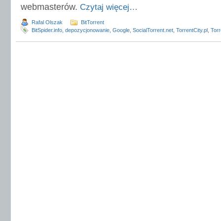
webmasterów.
Czytaj więcej…
Rafal Olszak
BitTorrent
BitSpider.info
,
depozycjonowanie
,
Google
,
SocialTorrent.net
,
TorrentCity.pl
,
Torr