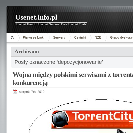
Usenet.info.pl
Usenet How to, Usenet Servers, Free Usenet Trials
Pierwsze kroki
Serwery
Czytniki
NZB
Grupy dyskusy
Archiwum
Posty oznaczone ‘depozycjonowanie’
Wojna między polskimi serwisami z torrenta
konkurencją
sierpnia 7th, 2012