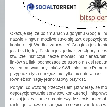
Okazuje się, że po zmianach algorytmu Google i nas
nazwie Pingwin możliwe stało się tzw. depozycjo
konkurencji. Według zapewnień Google’a jest to n
jest bezbłędny. Faktem jest jednak, że algorytm je
tzw. „złe linki” czyli inaczej mówiąc linki nienatura
linków są linki pochodzące ze stron o niskiej reput
systemom wymiany linków SWL, blastom xRumera
przypadku tych narzędzi nie tylko nienaturalność l
również ich nagły jednorazowy przyrost.
Po tym, co wczoraj przeczytałem już wierzę, że moż
depozycjonowanie serwisów konkurencji i nieprawd
dzisiaj jest w stanie obronić zwykły serwis przed o
rankingu, a nawet usunięciem serwisu z indeksu w