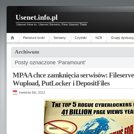
Usenet.info.pl
Usenet How to, Usenet Servers, Free Usenet Trials
Pierwsze kroki
Serwery
Czytniki
NZB
Grupy dyskusy
Archiwum
Posty oznaczone ‘Paramount’
MPAA chce zamknięcia serwisów: Fileserve
Wupload, PutLocker i DepositFiles
kwietnia 6th, 2012