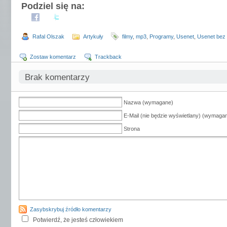
Podziel się na:
Rafal Olszak
Artykuły
filmy
,
mp3
,
Programy
,
Usenet
,
Usenet bez
Zostaw komentarz
Trackback
Brak komentarzy
Nazwa (wymagane)
E-Mail (nie będzie wyświetlany) (wymaga
Strona
Zasybskrybuj źródło komentarzy
Potwierdź, że jesteś człowiekiem