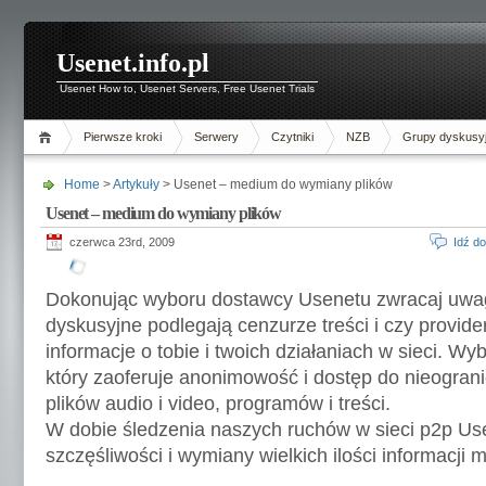
Usenet.info.pl
Usenet How to, Usenet Servers, Free Usenet Trials
Pierwsze kroki
Serwery
Czytniki
NZB
Grupy dyskusy
Home
>
Artykuły
> Usenet – medium do wymiany plików
Usenet – medium do wymiany plików
czerwca 23rd, 2009
Idź d
Dokonując wyboru dostawcy Usenetu zwracaj uwag
dyskusyjne podlegają cenzurze treści i czy provid
informacje o tobie i twoich działaniach w sieci. Wy
który zaoferuje anonimowość i dostęp do nieogranic
plików audio i video, programów i treści.
W dobie śledzenia naszych ruchów w sieci p2p Us
szczęśliwości i wymiany wielkich ilości informacji