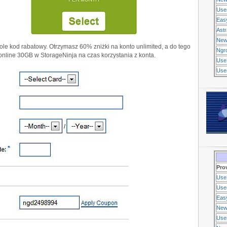
Use
Eas
Ast
New
pole kod rabatowy. Otrzymasz 60% zniżki na konto unlimited, a do tego
Ngr
nline 30GB w StorageNinja na czas korzystania z konta.
Use
Usen
Pro
Use
Usen
Eas
New
Use