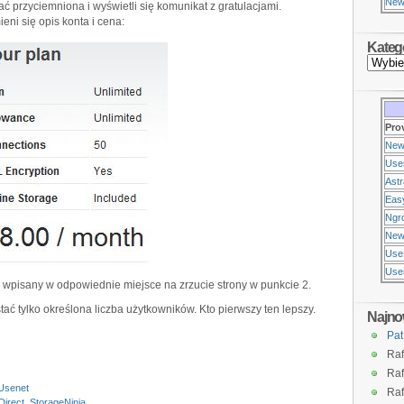
New
ć przyciemniona i wyświetli się komunikat z gratulacjami.
ni się opis konta i cena:
Kateg
Pro
New
Use
Ast
Eas
Ngr
New
Use
Usen
ł wpisany w odpowiednie miejsce na zrzucie strony w punkcie 2.
ć tylko określona liczba użytkowników. Kto pierwszy ten lepszy.
Najno
Pat
Raf
Raf
 Usenet
Raf
irect
,
StorageNinja