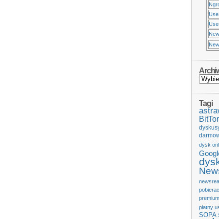
Ngr
Use
Usen
New
New
Archi
Tagi
astr
BitTor
dyskus
darmow
dysk onl
Googl
dys
News
newsrea
pobiera
premium
płatny u
SOPA