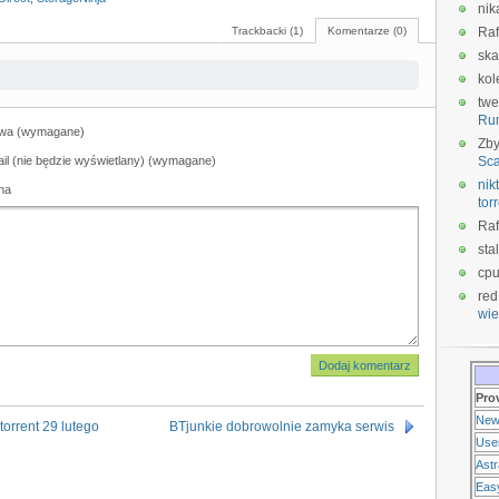
nik
Trackbacki (1)
Komentarze (0)
Raf
ska
kol
twe
Ru
wa (wymagane)
Zb
il (nie będzie wyświetlany) (wymagane)
Sca
nikt
na
tor
Raf
sta
cp
red
wie
Pro
New
torrent 29 lutego
BTjunkie dobrowolnie zamyka serwis
Use
Ast
Eas