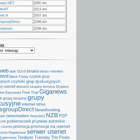
oups.NET
2000 dni
NeXT
2013 dni
et.nl
2007 dni
sgroupDirect
2298 dni
sdemon
2298 dni
wa
aweb
binaria
atak DDoS
binary retention
rent
czytnik grup
Black Friday
czytniki grup dyskusyjnych
yjnych
y usenet
diskusní skupiny
domeny
Dropbox
Giganews
Free Trial
ine
Easynews
grupy
e
grupy binarne
kusyjne
internet
MPAA
groupDirect
Newshosting
NZB
P2P
newsreaders
der
Newzbin2
pobieraczek.pl
prawa autorskie
czek
promocja na usenet
promocja
 Usenet
serwer usenet
senet
Rapidshare
Terabyte Tuesday
The Pirate
Supernews