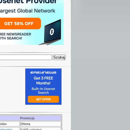
Promocja
vider
Oferta
shosting
9.99$ unlimited