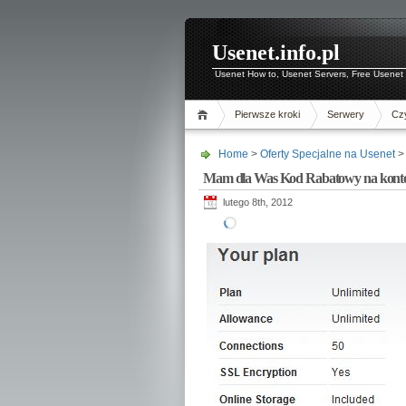
Usenet.info.pl
Usenet How to, Usenet Servers, Free Usenet 
Pierwsze kroki
Serwery
Czy
Home
>
Oferty Specjalne na Usenet
>
Mam dla Was Kod Rabatowy na konto
lutego 8th, 2012