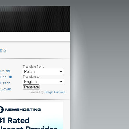
RSS
Translate from:
Polski
Translate to:
English
Czech
Slovak
Powered by
Google Translate
.