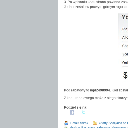
3. Po wpisaniu kodu strona powinna zosta
Jednocześnie w prawym górnym rogu zmie
Kod rabatowy to
ngd2498994
. Kod zosta
Z kodu rabatowego może z niego skorzysta
Podziel się na:
Rafal Olszak
Oferty Specjalne na
dysk online
,
kupon rabatowy
,
NewsgroupD