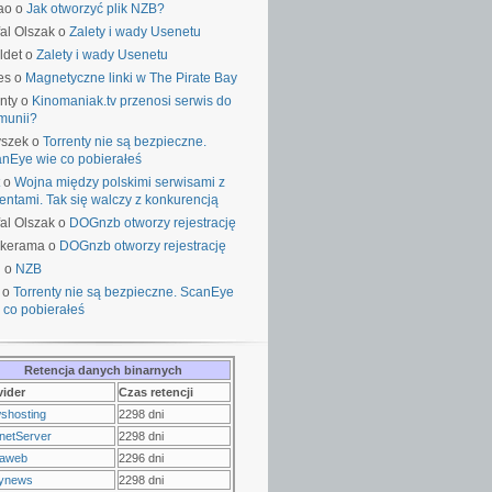
ao o
Jak otworzyć plik NZB?
al Olszak o
Zalety i wady Usenetu
ldet o
Zalety i wady Usenetu
es o
Magnetyczne linki w The Pirate Bay
nty o
Kinomaniak.tv przenosi serwis do
munii?
yszek o
Torrenty nie są bezpieczne.
nEye wie co pobierałeś
o
Wojna między polskimi serwisami z
rentami. Tak się walczy z konkurencją
al Olszak o
DOGnzb otworzy rejestrację
lkerama o
DOGnzb otworzy rejestrację
u o
NZB
 o
Torrenty nie są bezpieczne. ScanEye
 co pobierałeś
Retencja danych binarnych
vider
Czas retencji
shosting
2298 dni
netServer
2298 dni
raweb
2296 dni
ynews
2298 dni