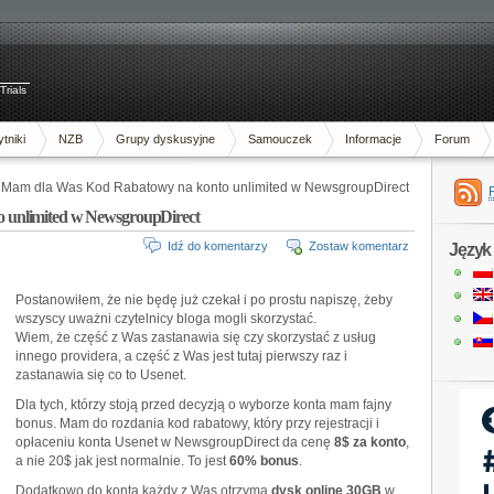
Trials
tniki
NZB
Grupy dyskusyjne
Samouczek
Informacje
Forum
 Mam dla Was Kod Rabatowy na konto unlimited w NewsgroupDirect
 unlimited w NewsgroupDirect
Idź do komentarzy
Zostaw komentarz
Język
Postanowiłem, że nie będę już czekał i po prostu napiszę, żeby
wszyscy uważni czytelnicy bloga mogli skorzystać.
Wiem, że część z Was zastanawia się czy skorzystać z usług
innego providera, a część z Was jest tutaj pierwszy raz i
zastanawia się co to Usenet.
Dla tych, którzy stoją przed decyzją o wyborze konta mam fajny
bonus. Mam do rozdania kod rabatowy, który przy rejestracji i
opłaceniu konta Usenet w NewsgroupDirect da cenę
8$ za konto
,
a nie 20$ jak jest normalnie. To jest
60% bonus
.
Dodatkowo do konta każdy z Was otrzyma
dysk online 30GB
w