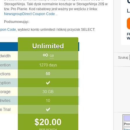
StorageNinja. Taki dysk normalnie kosztuje w StorageNinja 20$ w
tzw. Pro Planie.
Kod rabatowy jest ważny po wejściu z linka:
NewsgroupDirect Coupon Code
.
Podsumowując:
upon Code
, wybierz konto unlimited i kliknij przycisk SELECT:
Szukaj:
Pro
New