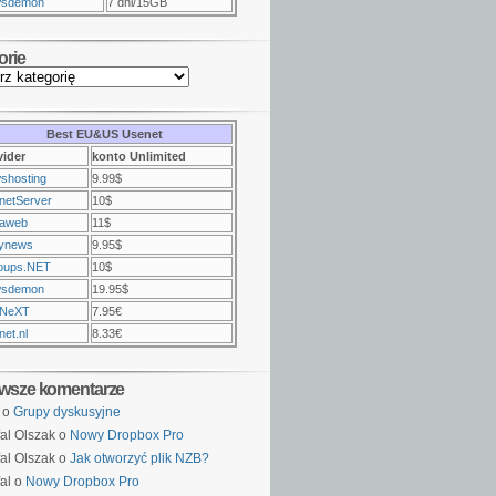
sdemon
7 dni/15GB
orie
Best EU&US Usenet
vider
konto Unlimited
shosting
9.99$
netServer
10$
raweb
11$
ynews
9.95$
oups.NET
10$
sdemon
19.95$
NeXT
7.95€
et.nl
8.33€
wsze komentarze
o
Grupy dyskusyjne
al Olszak o
Nowy Dropbox Pro
al Olszak o
Jak otworzyć plik NZB?
al o
Nowy Dropbox Pro