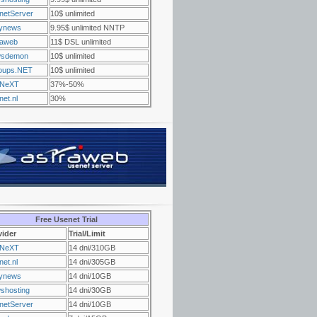
netServer
10$ unlimited
ynews
9.95$ unlimited NNTP
raweb
11$ DSL unlimited
sdemon
10$ unlimited
oups.NET
10$ unlimited
NeXT
37%-50%
et.nl
30%
Free Usenet Trial
vider
Trial/Limit
NeXT
14 dni/310GB
et.nl
14 dni/305GB
ynews
14 dni/10GB
shosting
14 dni/30GB
netServer
14 dni/10GB