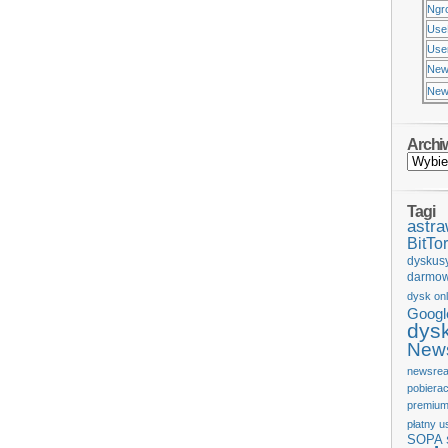
Ngr
Use
Usen
New
New
Archi
Tagi
astr
BitTor
dyskus
darmow
dysk onl
Googl
dys
News
newsrea
pobiera
premium
płatny u
SOPA