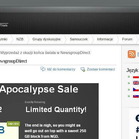
Trials
tniki
NZB
Grupy dyskusyjne
Samouczek
Informacje
Forum
Wyprzedaż z okazji końca świata w NewsgroupDirect
ewsgroupDirect
Idź do komentarzy
Zostaw komentarz
Język