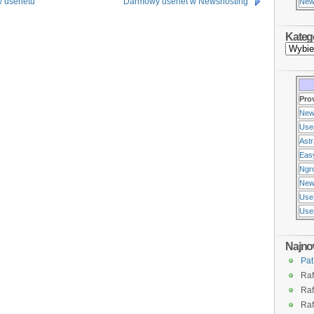
w usenetu
Darmowy usenet w Newshosting
New
Kateg
Pro
New
Use
Ast
Eas
Ngr
New
Use
Usen
Najno
Pat
Raf
Raf
Raf