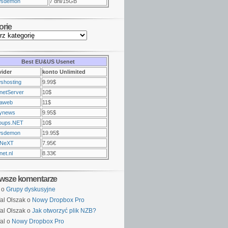
sdemon
7 dni/15GB
orie
Best EU&US Usenet
vider
konto Unlimited
shosting
9.99$
netServer
10$
raweb
11$
ynews
9.95$
oups.NET
10$
sdemon
19.95$
NeXT
7.95€
et.nl
8.33€
wsze komentarze
o
Grupy dyskusyjne
al Olszak o
Nowy Dropbox Pro
al Olszak o
Jak otworzyć plik NZB?
al o
Nowy Dropbox Pro