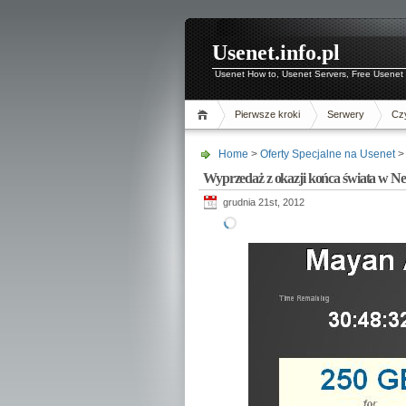
Usenet.info.pl
Usenet How to, Usenet Servers, Free Usenet 
Pierwsze kroki
Serwery
Czy
Home
>
Oferty Specjalne na Usenet
> 
Wyprzedaż z okazji końca świata w N
grudnia 21st, 2012