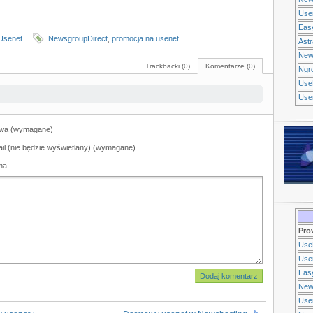
Use
Eas
 Usenet
NewsgroupDirect
,
promocja na usenet
Ast
New
Trackbacki (0)
Komentarze (0)
Ngr
Use
Usen
wa (wymagane)
il (nie będzie wyświetlany) (wymagane)
na
Pro
Use
Usen
Eas
New
Use