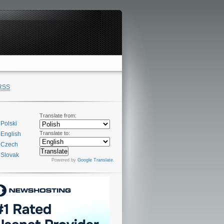
RSS
Translate from:
Polski
Translate to:
English
Czech
Slovak
Powered by
Google Translate
.