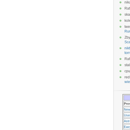
nik
Raf
ska
kol
twe
Ru
Zb
Sca
nikt
tor
Raf
sta
cp
red
wie
Pro
New
Use
Ast
Eas