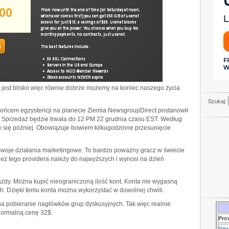
 jest blisko więc równie dobrze możemy na koniec naszego życia
Szukaj:
ońcem egzystencji na planecie Ziemia NewsgroupDirect postanowił
. Sprzedaż będzie trwała do 12 PM 22 grudnia czasu EST. Według
się później. Obowiązuje bowiem kilkugodzinne przesunięcie
swoje działania marketingowe. To bardzo poważny gracz w świecie
z tego providera należy do najwyższych i wynosi na dzień
żdy. Można kupić nieograniczoną ilość kont. Konta nie wygasną
ch. Dzięki temu konta można wykorzystać w dowolnej chwili.
 pobieranie nagłówków grup dyskusyjnych. Tak więc realnie
normalną cenę 32$.
Pro
New