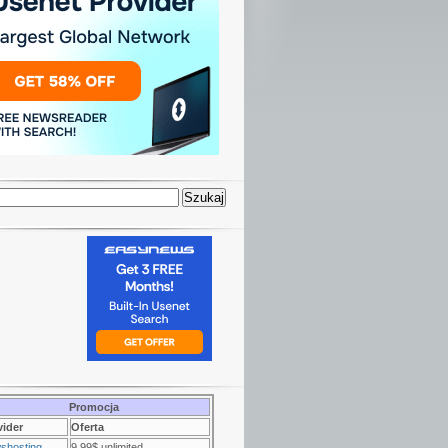
Promocja
vider
Oferta
shosting
9.99$ unlimited