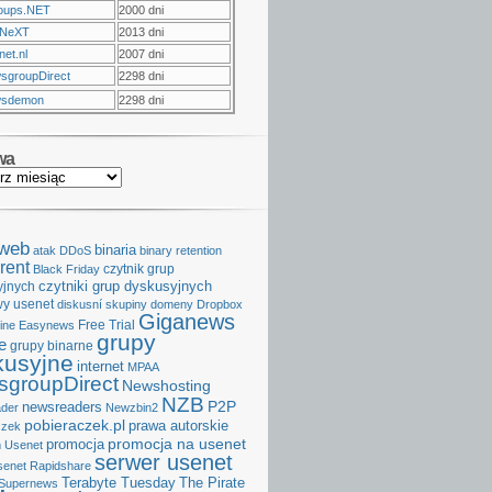
oups.NET
2000 dni
NeXT
2013 dni
et.nl
2007 dni
sgroupDirect
2298 dni
sdemon
2298 dni
wa
aweb
binaria
atak DDoS
binary retention
rent
czytnik grup
Black Friday
czytniki grup dyskusyjnych
yjnych
y usenet
diskusní skupiny
domeny
Dropbox
Giganews
Free Trial
ine
Easynews
grupy
e
grupy binarne
kusyjne
internet
MPAA
groupDirect
Newshosting
NZB
P2P
newsreaders
der
Newzbin2
pobieraczek.pl
prawa autorskie
czek
promocja na usenet
promocja
 Usenet
serwer usenet
senet
Rapidshare
Terabyte Tuesday
The Pirate
Supernews