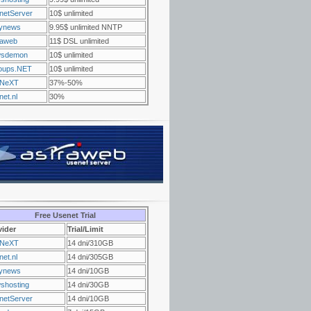
netServer
10$ unlimited
ynews
9.95$ unlimited NNTP
raweb
11$ DSL unlimited
sdemon
10$ unlimited
oups.NET
10$ unlimited
NeXT
37%-50%
et.nl
30%
Free Usenet Trial
vider
Trial/Limit
NeXT
14 dni/310GB
et.nl
14 dni/305GB
ynews
14 dni/10GB
shosting
14 dni/30GB
netServer
14 dni/10GB