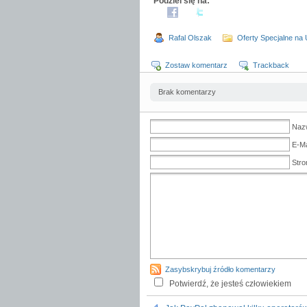
Podziel się na:
Rafal Olszak
Oferty Specjalne na
Zostaw komentarz
Trackback
Brak komentarzy
Naz
E-Ma
Stro
Zasybskrybuj źródło komentarzy
Potwierdź, że jesteś człowiekiem