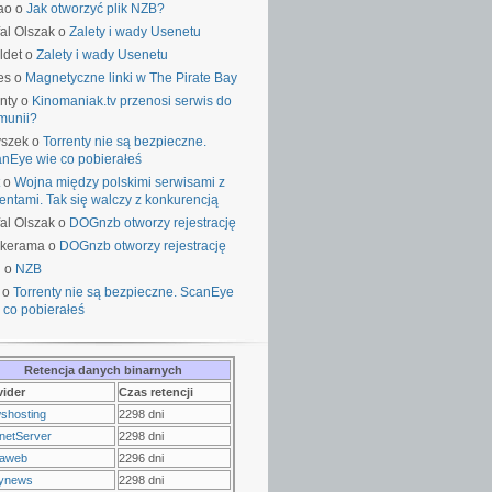
ao o
Jak otworzyć plik NZB?
al Olszak o
Zalety i wady Usenetu
ldet o
Zalety i wady Usenetu
es o
Magnetyczne linki w The Pirate Bay
nty o
Kinomaniak.tv przenosi serwis do
munii?
yszek o
Torrenty nie są bezpieczne.
nEye wie co pobierałeś
o
Wojna między polskimi serwisami z
rentami. Tak się walczy z konkurencją
al Olszak o
DOGnzb otworzy rejestrację
lkerama o
DOGnzb otworzy rejestrację
u o
NZB
 o
Torrenty nie są bezpieczne. ScanEye
 co pobierałeś
Retencja danych binarnych
vider
Czas retencji
shosting
2298 dni
netServer
2298 dni
raweb
2296 dni
ynews
2298 dni