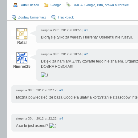
Rafal Olszak
Google
DMCA
,
Google
,
lista
,
prawa autorskie
Zostaw komentarz
Trackback
sierpnia 29th, 2012 at 09:55 |
#1
Biorą się tylko za warezy i torrenty. Usenet’u nie ruszyli.
Rafal
sierpnia 30th, 2012 at 18:54 |
#2
Dzięki za namiary. Z trzy czwarte tego nie znałem. Organ
Nimrod25
DOBRA ROBOTA!!!
sierpnia 30th, 2012 at 22:17 |
#3
Można powiedzieć, że baza Google’a ułatwia korzystanie z zasobów Int
sierpnia 30th, 2012 at 22:22 |
#4
A co to jest usenet?