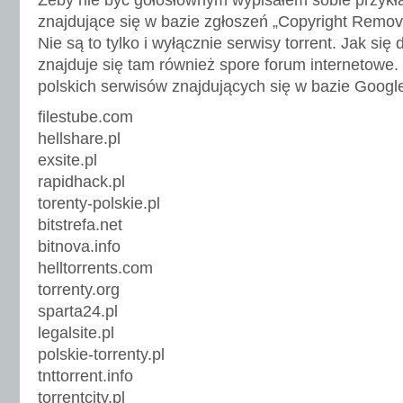
Żeby nie być gołosłownym wypisałem sobie przykł
znajdujące się w bazie zgłoszeń „Copyright Remov
Nie są to tylko i wyłącznie serwisy torrent. Jak się 
znajduje się tam również spore forum internetowe. 
polskich serwisów znajdujących się w bazie Googl
filestube.com
hellshare.pl
exsite.pl
rapidhack.pl
torenty-polskie.pl
bitstrefa.net
bitnova.info
helltorrents.com
torrenty.org
sparta24.pl
legalsite.pl
polskie-torrenty.pl
tnttorrent.info
torrentcity.pl