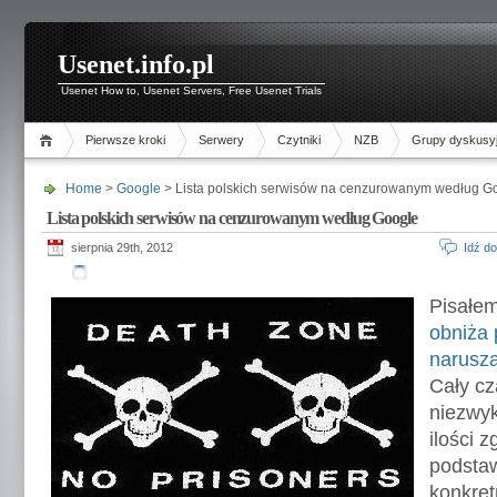
Usenet.info.pl
Usenet How to, Usenet Servers, Free Usenet Trials
Pierwsze kroki
Serwery
Czytniki
NZB
Grupy dyskusy
Home
>
Google
> Lista polskich serwisów na cenzurowanym według G
Lista polskich serwisów na cenzurowanym według Google
sierpnia 29th, 2012
Idź d
Pisałem
obniża 
narusza
Cały cz
niezwyk
ilości 
podstaw
konkret