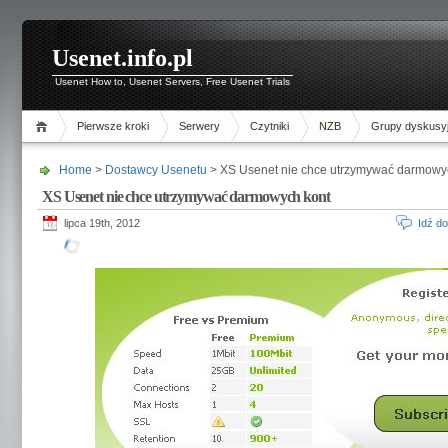
Usenet.info.pl
Usenet How to, Usenet Servers, Free Usenet Trials
Pierwsze kroki
Serwery
Czytniki
NZB
Grupy dyskusy
Home
>
Dostawcy Usenetu
> XS Usenet nie chce utrzymywać darmowy
XS Usenet nie chce utrzymywać darmowych kont
lipca 19th, 2012
Idź d