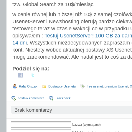
tzw. Global Search za 10$/miesiąc
w cenie równej lub niższej niż 10$ z samej czołówk
UsenetServer i Newshosting oferują bardzo ciekaw
testowego teraz w czasie wakacji co w przypadku 
opisywałem :
Testuj UsenetServer! 100 GB za dar
14 dni
. Wszystkich niezdecydowanych zapraszam d
kont. Niestety wobec aktualnej postawy XS Usenet 
mogę zarekomendować. Ale nadal jest to coś za
Podziel się na:
Rafal Olszak
Dostawcy Usenetu
free usenet
,
premium Usenet
,
X
Zostaw komentarz
Trackback
Brak komentarzy
Nazwa (wymagane)