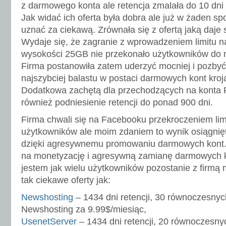
z darmowego konta ale retencja zmalała do 10 dni 
Jak widać ich oferta była dobra ale już w żaden sp
uznać za ciekawą. Zrównała się z ofertą jaką daje 
Wydaje się, że zagranie z wprowadzeniem limitu n
wysokości 25GB nie przekonało użytkowników do mi
Firma postanowiła zatem uderzyć mocniej i pozbyć
najszybciej balastu w postaci darmowych kont kroją
Dodatkowa zachętą dla przechodzących na konta
również podniesienie retencji do ponad 900 dni.
Firma chwali się na Facebooku przekroczeniem limi
użytkowników ale moim zdaniem to wynik osiągnięty
dzięki agresywnemu promowaniu darmowych kont. 
na monetyzację i agresywną zamianę darmowych k
jestem jak wielu użytkowników pozostanie z firmą
tak ciekawe oferty jak:
Newshosting
– 1434 dni retencji, 30 równoczesnych
Newshosting za 9.99$/miesiąc,
UsenetServer
– 1434 dni retencji, 20 równoczesny