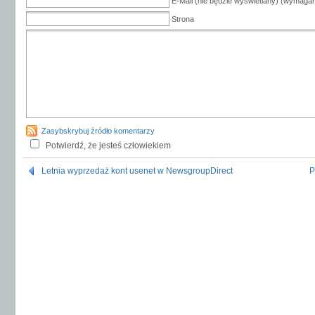
E-Mail (nie będzie wyświetlany) (wymaga
Strona
Zasybskrybuj źródło komentarzy
Potwierdź, że jesteś człowiekiem
Letnia wyprzedaż kont usenet w NewsgroupDirect
P