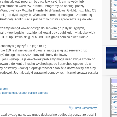
a zainstalować program będący tzw. czytnikiem newsów lub
Use
órych stronach www tzw. bramek. Programy do obsługi poczty
(Windows) czy
Mozilla Thunderbird
(Windows, GNU/Linux,, Mac OS
Eas
ikami grup dyskusyjnych. Wymiana informacji następuje za pomocą
Ast
rotocol). Konfiguracja jest bardzo prosta i sprowadza się do kilku
New
Ngr
dziemy identyfikować dostęp do serwera grup dyskusyjnych,
Use
il , który będzie nasz identyfikował gdy opublikujemy jakiekolwiek
Usen
OVETHIS np.: kowalski@REMOVETHISgmail.com co ewentualnie
hcemy się łączyć lub jego nr IP,
ie 119 jeśli nie jest szyfrowane, najczęściej też serwery grup
ż dostęp jest przydzielany od strony dostawcy.
a i jeśli występują jakiekolwiek problemy mogą mieć swoje źródło po
ramowanie do kontroli ruchu wychodzącego i przychodzącego lub w
ony dostawcy – takiej nieprzyjemności osobiście doświadczyłem a był
arodowej. Jednak dzięki sprawnej pomocy technicznej sprawa została
Pro
ogramy
Use
t
,
usenet nntp
,
usenet outlook express
Usen
Eas
New
Brak komentarzy
Use
aj uwagę na to, czy grupy dyskusyjne podlegają cenzurze treści i