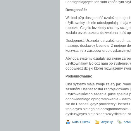
udostępniających ten sam zasób tym szy
Dostępność:
W sieci p2p dostępność uzależniona jest 
użytkownicy ich nie udostępniają , maja
robocze. Często tez kiedy chcemy ściągn
została przekroczona dozwolona ilość u
Dostępność Usenetu jest zależna od nasze
naszego dostawcy Usenetu. Z mojego doś
korzystanie z zasobów grup dyskusyjnych
Aby oba systemy działały sprawnie zaró
użytkowników. Bo cóż nam po systemie, 
odpowiedz dzięki której rozwiążemy swó
Podsumowanie:
Oba systemy maja swoje zalety jak i wad
zasobów. Usenet został zaprojektowany j
użytkowników do zadania jakie spełnia p
odpowiedniego oprogramowania – darmo
się do Usenetu gdyż providerzy Usenetu 
tropiących nielegalne oprogramowanie. U
dyskusyjnych ale przede wszystkim na z
Rafal Olszak
Artykuły
netw