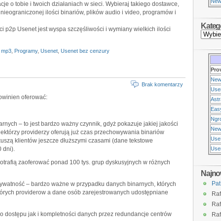
New
je o tobie i twoich działaniach w sieci. Wybieraj takiego dostawce,
nieograniczonej ilości binariów, plików audio i video, programów i
Kateg
 p2p Usenet jest wyspa szczęśliwości i wymiany wielkich ilości
,
mp3
,
Programy
,
Usenet
,
Usenet bez cenzury
Pro
New
Brak komentarzy
Use
owinien oferować:
Ast
Eas
Ngr
nych – to jest bardzo ważny czynnik, gdyż pokazuje jakiej jakości
New
iektórzy providerzy oferują już czas przechowywania binariów
Use
 kuszą klientów jeszcze dłuższymi czasami (dane tekstowe
 dni).
Usen
potrafią zaoferować ponad 100 tys. grup dyskusyjnych w różnych
Najno
Pat
prywatność – bardzo ważne w przypadku danych binarnych, których
tórych providerow a dane osób zarejestrowanych udostępniane
Raf
Raf
o dostępu jak i kompletności danych przez redundancje centrów
Raf