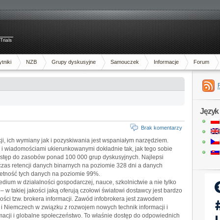
Trials
tniki
NZB
Grupy dyskusyjne
Samouczek
Informacje
Forum
Język
Brak komentarzy
i, ich wymiany jak i pozyskiwania jest wspaniałym narzędziem.
 wiadomościami ukierunkowanymi dokładnie tak, jak tego sobie
tęp do zasobów ponad 100 000 grup dyskusyjnych. Najlepsi
czas retencji danych binarnych na poziomie 328 dni a danych
letność tych danych na poziomie 99%.
ium w działalności gospodarczej, nauce, szkolnictwie a nie tylko
 w takiej jakości jaką oferują czołowi światowi dostawcy jest bardzo
ści tzw. brokera informacji. Zawód infobrokera jest zawodem
 i Niemczech w związku z rozwojem nowych technik informacji i
rmacji i globalne społeczeństwo. To właśnie dostęp do odpowiednich