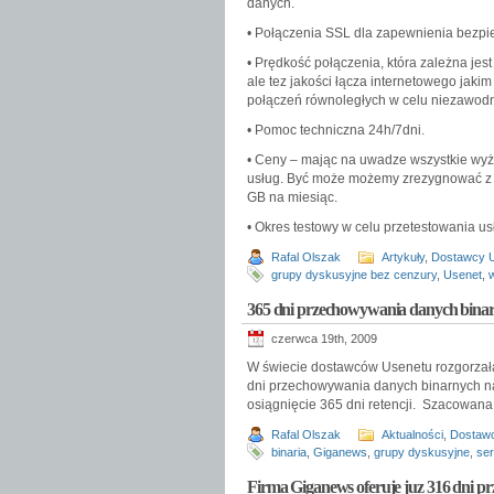
danych.
• Połączenia SSL dla zapewnienia bezpie
• Prędkość połączenia, która zależna jest
ale tez jakości łącza internetowego jaki
połączeń równoległych w celu niezawodn
• Pomoc techniczna 24h/7dni.
• Ceny – mając na uwadze wszystkie wyż
usług. Być może możemy zrezygnować z p
GB na miesiąc.
• Okres testowy w celu przetestowania us
Rafal Olszak
Artykuły
,
Dostawcy 
grupy dyskusyjne bez cenzury
,
Usenet
,
365 dni przechowywania danych binarn
czerwca 19th, 2009
W świecie dostawców Usenetu rozgorzała
dni przechowywania danych binarnych na
osiągnięcie 365 dni retencji. Szacowana 
Rafal Olszak
Aktualności
,
Dostaw
binaria
,
Giganews
,
grupy dyskusyjne
,
se
Firma Giganews oferuje juz 316 dni 