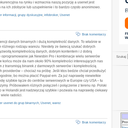
nkurencyjna na rynku i wzmacnia naszą pozycję a usenet jest
a ich zdobycie lub uzupełnienie i to bardzo często anonimowo.
r informacji
,
grupy dyskusyjne
,
infobroker
,
Usenet
Brak komentarzy
encji danych binarnych i dużą kompletność danych. To właśnie w
e różnego rodzaju warezu. Niestety ze świecą szukać dobrych
zwoitą kompletnością danych, dobrym kontentem i z dobrą
re oprogramowanie jak Newsbin Pro i kombinacje wielu serwerów
Szukaj:
o w końcu może da nam około 90% kompletności interesujących nas
m z transmisją binarek z darmowych serwerów i kompletnością
 providerów – chociaż na próbę. Jeśli ktos bedzie chciał przedłużyć
ygodnie, bo można płacić Paypal-em. Za już naprawdę niewielkie
dę szybkie łącze do centrów serwerowych w Europie czy USA – tu
czymy. Próbowałem różnych połączeń i połączenie z terenu np. Polski
o w Holandii jest nadzwyczaj szybkie i pozwala na naprawdę ciekawy
 wiele radości.
er usenet do grup binarnych
,
Usenet
,
warez
Pro
Brak komentarzy
New