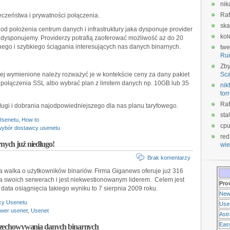
nik
Raf
czeństwa i prywatności połączenia.
ska
 od położenia centrum danych i infrastruktury jaka dysponuje provider
kol
m dysponujemy. Providerzy potrafią zaoferować możliwość az do 20
ego i szybkiego ściągania interesujących nas danych binarnych.
twe
Ru
Zb
ej wymienione należy rozważyć je w kontekście ceny za dany pakiet
Sca
ołączenia SSL albo wybrać plan z limitem danych np. 10GB lub 35
nikt
tor
Raf
ługi i dobrania najodpowiedniejszego dla nas planu taryfowego.
sta
Usenetu
,
How to
cp
wybór dostawcy usenetu
red
ych już niedługo!
wie
Brak komentarzy
 walka o użytkowników binariów. Firma Giganews oferuje już 316
 swoich serwerach i jest niekwestionowanym liderem. Celem jest
Pro
data osiągnięcia takiego wyniku to 7 sierpnia 2009 roku.
New
cy Usenetu
Use
rwer usenet
,
Usenet
Ast
Eas
przechowywania danych binarnych