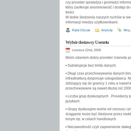
czy provider sprawdza i gromadzi informac
który zaoferuje anonimowość i dostęp do 
treści.
W dobie śledzenia naszych ruchów w sieci
informacji miedzy użytkownikami.
Rafal Olszak
Artykuły
filmy
Wybór dostawcy Usenetu
czerwca 22nd, 2009
Moim zdaniem dobry provider Usenetu p
• Subskrypcje bez limitu danych.
• Długi czas przechowywania danych binar
infrastrukturą dysponuje usługodawca. N
zbliżający się do granicy 1 roku a nawet
przechowywane są nawet dłużej niż 2000
• Liczba grup dyskusyjnych . Providerzy 
językach.
• Grupy dyskusyjne wolne od cenzury i 
ściąganie może być śledzone przez niek
innym np. w celach handlowych.
• Niezawodność czyli zapewnienie stałeg