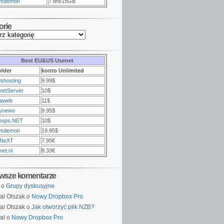
sdemon
7 dni/15GB
orie
Best EU&US Usenet
vider
konto Unlimited
shosting
9.99$
netServer
10$
raweb
11$
ynews
9.95$
oups.NET
10$
sdemon
19.95$
NeXT
7.95€
et.nl
8.33€
wsze komentarze
o
Grupy dyskusyjne
al Olszak o
Nowy Dropbox Pro
al Olszak o
Jak otworzyć plik NZB?
al o
Nowy Dropbox Pro