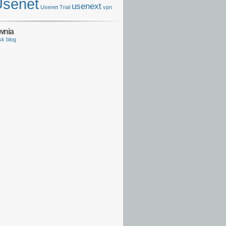
Usenet
usenext
Usenet Trial
vpn
wnia
sk blog