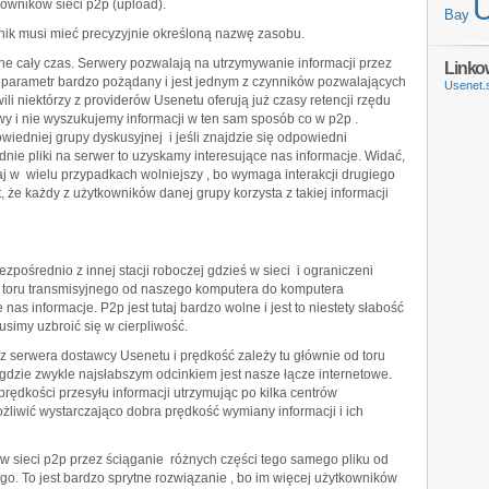
kowników sieci p2p (upload).
Bay
ik musi mieć precyzyjnie określoną nazwę zasobu.
e cały czas. Serwery pozwalają na utrzymywanie informacji przez
Linko
to parametr bardzo pożądany i jest jednym z czynników pozwalających
Usenet.
li niektórzy z providerów Usenetu oferują już czasy retencji rzędu
y i nie wyszukujemy informacji w ten sam sposób co w p2p .
iedniej grupy dyskusyjnej i jeśli znajdzie się odpowiedni
nie pliki na serwer to uzyskamy interesujące nas informacje. Widać,
aj w wielu przypadkach wolniejszy , bo wymaga interakcji drugiego
, że każdy z użytkowników danej grupy korzysta z takiej informacji
zpośrednio z innej stacji roboczej gdzieś w sieci i ograniczeni
 toru transmisyjnego od naszego komputera do komputera
as informacje. P2p jest tutaj bardzo wolne i jest to niestety słabość
usimy uzbroić się w cierpliwość.
 serwera dostawcy Usenetu i prędkość zależy tu głównie od toru
 gdzie zwykle najsłabszym odcinkiem jest nasze łącze internetowe.
rędkości przesyłu informacji utrzymując po kilka centrów
liwić wystarczająco dobra prędkość wymiany informacji i ich
 sieci p2p przez ściąganie różnych części tego samego pliku od
o. To jest bardzo sprytne rozwiązanie , bo im więcej użytkowników