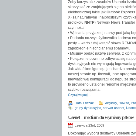
Żeby korzystać z zasobów Usenetu trzeb
skorzystać ze znajdujących się na niekt
elektronicznej takie jak
Outlook Express
X) są naturalnymi i najprostszymi czytn
protokołu
NNTP
(Network News Transfer P
czynności:
• Wpisania przyjaznej nazwy pod jaką bę
• Podania nazwy użytkownika i adresu ema
posty – warto tutaj wtrącić słowa REM
zapobiegnie niechcianemu spamowi,
• Musimy podać nazwę serwera, z którym c
• Połączenie powinno odbywać się na porc
dyskusyjnych nie wymagają logowania gdy
Jak widać konfiguracja jest bardzo prost
naszej stronie np. firewall, inne oprog
niewłaściwej konfiguracji dostępu ze str
to provider o ustalonej renomie międzyn
szybko rozwiązana.
Czytaj więcej…
Rafal Olszak
Artykuły
,
How to
,
Pr
grupy dyskusyjne
,
serwer usenet
,
Usene
Usenet – medium do wymiany plików
czerwca 23rd, 2009
Dokonując wyboru dostawcy Usenetu zwrac