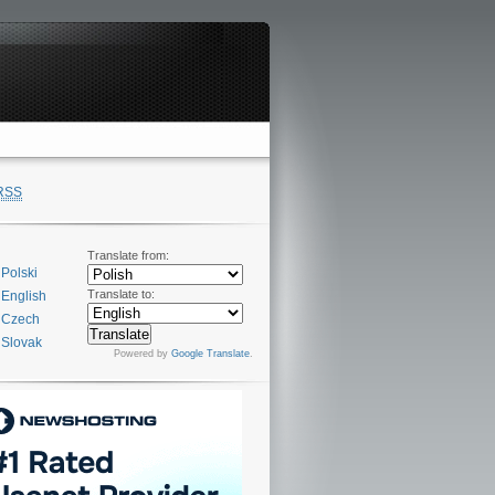
RSS
Translate from:
Polski
Translate to:
English
Czech
Slovak
Powered by
Google Translate
.