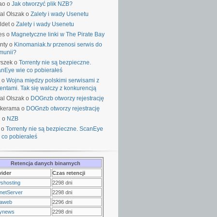
ao o
Jak otworzyć plik NZB?
al Olszak o
Zalety i wady Usenetu
ldet o
Zalety i wady Usenetu
es o
Magnetyczne linki w The Pirate Bay
nty o
Kinomaniak.tv przenosi serwis do
munii?
yszek o
Torrenty nie są bezpieczne.
nEye wie co pobierałeś
o
Wojna między polskimi serwisami z
rentami. Tak się walczy z konkurencją
al Olszak o
DOGnzb otworzy rejestrację
lkerama o
DOGnzb otworzy rejestrację
u o
NZB
 o
Torrenty nie są bezpieczne. ScanEye
 co pobierałeś
Retencja danych binarnych
vider
Czas retencji
shosting
2298 dni
netServer
2298 dni
raweb
2296 dni
ynews
2298 dni