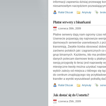
informacji zapewnia dzisiaj przewagę ko
niesamowitym narzędziem pozwalającym n
Rafal Olszak
Artykuły
broke
Płatne serwery z binarkami
czerwca 30th, 2009
Płatne serwery dają nam ogromy czas ret
Usenecie pojawiają się najnowsze wersj
darmowych serwerów usenetowych z przy
transmisją. Zwykle trzeba stosować dob
zarówno polskich jak i zagranicznych c
grup binarnych. Każdemu, kto ma proble
danych polecam darmowe testy u płatnych
swoją przygodę to teraz jest naprawdę w
miesięczne kwoty można uzyskać napraw
wybór zależy od miejsca z którego się łą
do centrum znajdującego się przykładow
transfer a wyniki wyszukiwań potrafią dać
Rafal Olszak
Artykuły
serw
Jak dostać się do Usenetu?
czerwca 25th, 2009