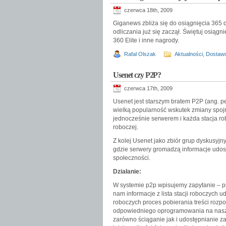
czerwca 18th, 2009
Giganews zbliża się do osiągnięcia 365
odliczania już się zaczął. Świętuj osiąg
360 Elite i inne nagrody.
Rafal Olszak
Aktualności
,
Dostaw
Usenet czy P2P?
czerwca 17th, 2009
Usenet jest starszym bratem P2P (ang. pe
wielką popularność wskutek zmiany spojr
jednocześnie serwerem i każda stacja robo
roboczej.
Z kolej Usenet jako zbiór grup dyskusyjn
gdzie serwery gromadzą informacje udost
społeczności.
Działanie:
W systemie p2p wpisujemy zapytanie – p
nam informacje z lista stacji roboczych u
roboczych proces pobierania treści rozpo
odpowiedniego oprogramowania na naszej
zarówno ściąganie jak i udostępnianie z