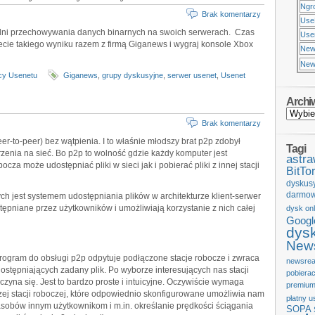
Ngr
Brak komentarzy
Use
 dni przechowywania danych binarnych na swoich serwerach. Czas
Usen
niecie takiego wyniku razem z firmą Giganews i wygraj konsole Xbox
New
New
cy Usenetu
Giganews
,
grupy dyskusyjne
,
serwer usenet
,
Usenet
Archi
Brak komentarzy
er-to-peer) bez wątpienia. I to właśnie młodszy brat p2p zdobył
Tagi
zenia na sieć. Bo p2p to wolność gdzie każdy komputer jest
astr
cza może udostępniać pliki w sieci jak i pobierać pliki z innej stacji
BitTor
dyskus
darmow
ych jest systemem udostępniania plików w architekturze klient-serwer
ępniane przez użytkowników i umożliwiają korzystanie z nich całej
dysk onl
Googl
dys
News
rogram do obsługi p2p odpytuje podłączone stacje robocze i zwraca
newsrea
dostępniających zadany plik. Po wyborze interesujących nas stacji
pobiera
czyna się. Jest to bardzo proste i intuicyjne. Oczywiście wymaga
premium
 stacji roboczej, które odpowiednio skonfigurowane umożliwia nam
płatny u
asobów innym użytkownikom i m.in. określanie prędkości ściągania
SOPA