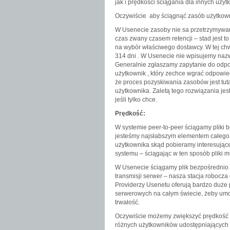
jak i prędkości ściągania dla innych użyt
Oczywiście aby ściągnąć zasób użytkown
W Usenecie zasoby nie sa przetrzymywan
czas zwany czasem retencji – stad jest 
na wybór właściwego dostawcy. W tej chwi
314 dni . W Usenecie nie wpisujemy nazw
Generalnie zgłaszamy zapytanie do odpow
użytkownik , który zechce wgrać odpowied
że proces pozyskiwania zasobów jest tut
użytkownika. Zaletą tego rozwiązania jest
jeśli tylko chce.
Prędkość:
W systemie peer-to-peer ściągamy pliki be
jesteśmy najsłabszym elementem całego
użytkownika skąd pobieramy interesujące n
systemu – ściągając w ten sposób pliki m
W Usenecie ściągamy plik bezpośrednio z
transmisji serwer – nasza stacja robocza
Providerzy Usenetu oferują bardzo duże p
serwerowych na całym świecie, żeby umoż
trwałość.
Oczywiście możemy zwiększyć prędkość w
różnych użytkowników udostępniających g