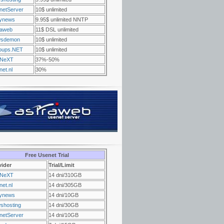
netServer
10$ unlimited
ynews
9.95$ unlimited NNTP
raweb
11$ DSL unlimited
sdemon
10$ unlimited
oups.NET
10$ unlimited
NeXT
37%-50%
et.nl
30%
Free Usenet Trial
vider
Trial/Limit
NeXT
14 dni/310GB
et.nl
14 dni/305GB
ynews
14 dni/10GB
shosting
14 dni/30GB
netServer
14 dni/10GB