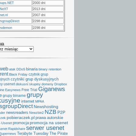
oups.NET
2000 dni
NeXT
2013 dni
et.nl
2007 dni
sgroupDirect
2298 dni
sdemon
2298 dni
wa
aweb
binaria
atak DDoS
binary retention
rent
czytnik grup
Black Friday
czytniki grup dyskusyjnych
yjnych
y usenet
diskusní skupiny
domeny
Dropbox
Giganews
Free Trial
ine
Easynews
grupy
e
grupy binarne
kusyjne
internet
MPAA
groupDirect
Newshosting
NZB
P2P
newsreaders
der
Newzbin2
pobieraczek.pl
prawa autorskie
czek
promocja na usenet
promocja
 Usenet
serwer usenet
senet
Rapidshare
Terabyte Tuesday
The Pirate
Supernews