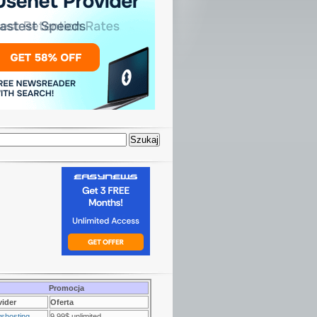
Promocja
vider
Oferta
shosting
9.99$ unlimited