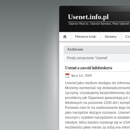
Usenet.info.pl
Usenet How to, Usenet Servers, Free Usenet 
Pierwsze kroki
Serwery
Czy
Archiwum
Posty oznaczone ‘Usenet’
Usenet a zawód infobrokera
lipca 1st, 2009
Usenet jako medium dostępu do informacj
Możemy wymieniać się doświadczeniami i
życzymy. Uzyskujemy bezproblemowy dos
providerzy jak Giganews gwarantują już 
tekstowych na poziomie 2200 dni i komp
Pozwala nam to na zastosowanie tego med
jako narzędzie służące rozrywce. Usenet –
mocnym i szybkim narzędziem w działalno
młodym, który bardzo rozwinął się w USA
możliwości jakie niesie za sobą era info