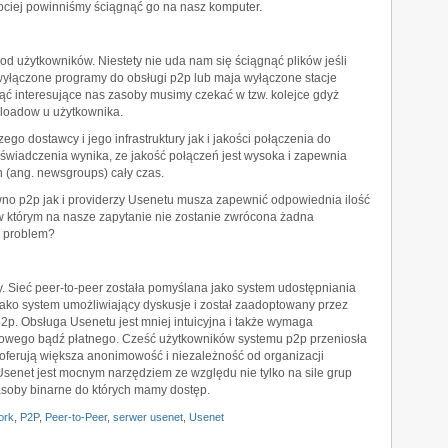
bciej powinniśmy ściągnąć go na nasz komputer.
od użytkowników. Niestety nie uda nam się ściągnąć plików jeśli
 wyłączone programy do obsługi p2p lub maja wyłączone stacje
ąć interesujące nas zasoby musimy czekać w tzw. kolejce gdyż
ploadow u użytkownika.
go dostawcy i jego infrastruktury jak i jakości połączenia do
wiadczenia wynika, ze jakość połączeń jest wysoka i zapewnia
 (ang. newsgroups) cały czas.
wno p2p jak i providerzy Usenetu musza zapewnić odpowiednia ilość
w którym na nasze zapytanie nie zostanie zwrócona żadna
j problem?
y. Sieć peer-to-peer została pomyślana jako system udostępniania
ako system umożliwiający dyskusje i został zaadoptowany przez
2p. Obsługa Usenetu jest mniej intuicyjna i także wymaga
wego bądź płatnego. Cześć użytkowników systemu p2p przeniosła
oferują większa anonimowość i niezależność od organizacji
senet jest mocnym narzędziem ze względu nie tylko na sile grup
asoby binarne do których mamy dostęp.
ork
,
P2P
,
Peer-to-Peer
,
serwer usenet
,
Usenet