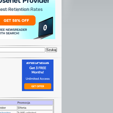
Promocja
vider
Oferta
shosting
9.99$ unlimited