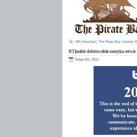
ISP
,
Newzbin2
,
The Pirate Bay
,
Usenet
,
W
BTjunkie dobrowolnie zamyka serwis
lutego 6th, 2012