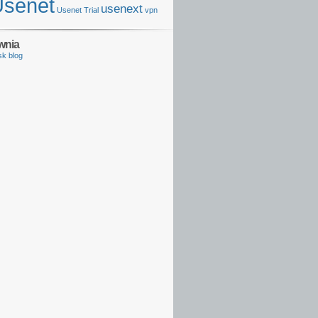
Usenet
usenext
Usenet Trial
vpn
wnia
sk blog