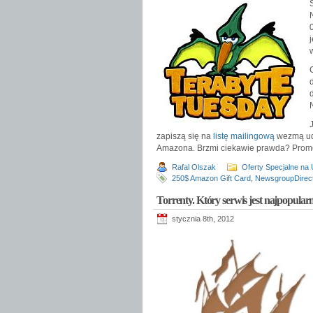
zapiszą się na
listę mailingową
wezmą udz
Amazona. Brzmi ciekawie prawda? Promoc
Rafal Olszak
Oferty Specjalne na
250$ Amazon Gift Card
,
NewsgroupDirec
Torrenty. Który serwis jest najpopularn
stycznia 8th, 2012