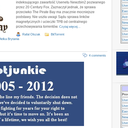
indeksującego zawartość Usenetu Newzbin2 pozwanego
Use
przez 20 Century Fox. Zaznaczył jednak, że sprawa
Eas
przeciwko The Pirate Bay ma znacznie mocniejsze
podstawy. Nie uszła uwagi Sądu sprawa linków
Ast
magnetycznych i ucieczki TPB od centralnego
New
przechowywania torrentów.
Czytaj więcej…
Ngr
Use
Rafal Olszak
BitTorrent
ielka Brytania
Usen
4 comments
Pro
Use
Usen
Eas
New
Use