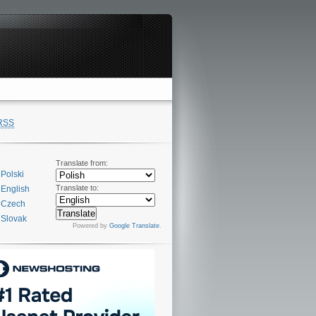
RSS
Translate from:
Polski
Translate to:
English
Czech
Slovak
Powered by
Google Translate
.