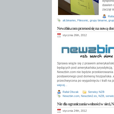
dyspono
dawien d
zaczął s
Rafa
alt.binaries
,
Filesonic
,
grupy binarne
,
grup
Newzbin.com przenosi się na nową do
stycznia 26th, 2012
Sprawa wiąże się z prawem amerykański
będących pod amerykańska jurysdykcją. T
Newzbin.com nie będzie przekierowania a
postawionego pod domeną hiszpańska .es
przechwycona po wygaśnięciu i trafi na j
więcej…
Rafal Olszak
Serwisy NZB
Newzbin.com
,
Newzbin2.es
,
NZB
,
serwis
Nie dla ograniczania wolności w sieci,
stycznia 24th, 2012