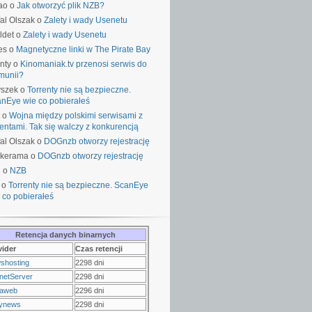
ao o
Jak otworzyć plik NZB?
al Olszak o
Zalety i wady Usenetu
ldet o
Zalety i wady Usenetu
es o
Magnetyczne linki w The Pirate Bay
nty o
Kinomaniak.tv przenosi serwis do
munii?
yszek o
Torrenty nie są bezpieczne.
nEye wie co pobierałeś
o
Wojna między polskimi serwisami z
rentami. Tak się walczy z konkurencją
al Olszak o
DOGnzb otworzy rejestrację
lkerama o
DOGnzb otworzy rejestrację
u o
NZB
 o
Torrenty nie są bezpieczne. ScanEye
 co pobierałeś
Retencja danych binarnych
vider
Czas retencji
shosting
2298 dni
netServer
2298 dni
raweb
2296 dni
ynews
2298 dni