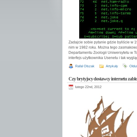
Zadajcie sobie pytanie gdzie byliście w 
nim w 1982 roku. Można tego zasmakow
Departamentu Zoologii Uniwersytetu w To
interfejs użytkownika Usenetu i tak wygl
Rafal Olszak
Artykuły
Oldu
Czy brytyjscy dostawcy internetu zabl
lutego 22nd, 2012