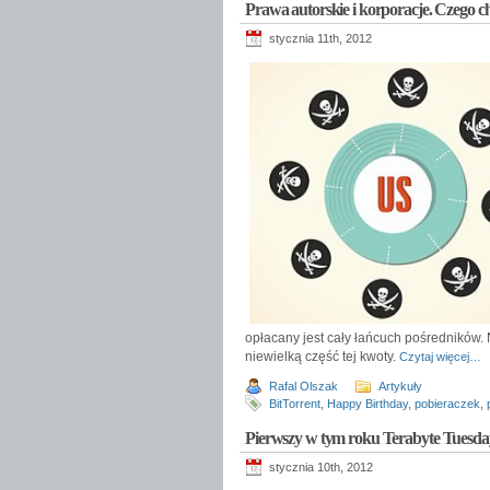
Prawa autorskie i korporacje. Czego c
stycznia 11th, 2012
opłacany jest cały łańcuch pośredników. 
niewielką część tej kwoty.
Czytaj więcej…
Rafal Olszak
Artykuły
BitTorrent
,
Happy Birthday
,
pobieraczek
,
Pierwszy w tym roku Terabyte Tuesd
stycznia 10th, 2012