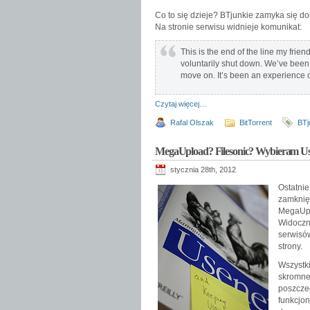
Co to się dzieje? BTjunkie zamyka się do
Na stronie serwisu widnieje komunikat:
This is the end of the line my fri
voluntarily shut down. We’ve been fi
move on. It’s been an experience of
Czytaj więcej…
Rafal Olszak
BitTorrent
BTj
MegaUpload? Filesonic? Wybieram Us
stycznia 28th, 2012
Ostatni
zamknię
MegaUpl
Widoczny
serwisó
strony.
Wszystki
skromne
poszczeg
funkcjon