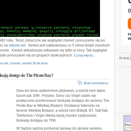
1982 roku. Teraz zobaczcie jak wyglądał Usenet i poruszanie się po
ać na
olduse.net
. Serwis jest uaktualniany co 5 minut dzięki zasobom
ronto. Kiedyś aktualizacja odbywała się tylko w nocy. Tak wyglądał
ądało poruszanie się po grupach dyskusyjnych.
Czytaj więcej…
Szukaj:
se.net
,
Usenet
,
usenet 30 lat temu
okują dostęp do The Pirate Bay?
Brak komentarzy
Dwa dni temu wytwórniom płytowym, a wśród nich takim
tuzom jak: EMI , Polydor, Sony czy Virgin udało się
praktycznie przeforsować blokadę dostępu do serwisu The
Pirate Bay w Wielkiej Brytanii. Dostawcy Internetu na
terenie Wielkiej Brytanii, a wśród nich BSkyB, BT, TalkTalk,
Telefonica i Virgin Media będą musieli zastosować
blokadę dostępu do TPB.
Pro
W Sądzie sędzia porównał sprawę do sprawy serwisu
New