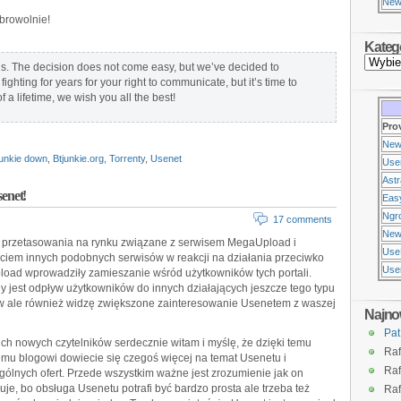
New
browolnie!
Kateg
ends. The decision does not come easy, but we’ve decided to
ghting for years for your right to communicate, but it’s time to
 a lifetime, we wish you all the best!
Pro
New
unkie down
,
Btjunkie.org
,
Torrenty
,
Usenet
Use
Ast
enet!
Eas
Ngr
17 comments
New
e przetasowania na rynku związane z serwisem MegaUpload i
Use
ciem innych podobnych serwisów w reakcji na działania przeciwko
Usen
oad wprowadziły zamieszanie wśród użytkowników tych portali.
 jest odpływ użytkowników do innych działających jeszcze tego typu
w ale również widzę zwiększone zainteresowanie Usenetem z waszej
Najno
Pat
ch nowych czytelników serdecznie witam i myślę, że dzięki temu
Raf
mu blogowi dowiecie się czegoś więcej na temat Usenetu i
Raf
ólnych ofert. Przede wszystkim ważne jest zrozumienie jak on
uje, bo obsługa Usenetu potrafi być bardzo prosta ale trzeba też
Raf