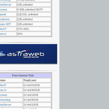
netServer
10$ unlimited
ynews
9.95$ unlimited NNTP
raweb
11$ DSL unlimited
sdemon
10$ unlimited
oups.NET
10$ unlimited
NeXT
37%-50%
et.nl
30%
Free Usenet Trial
vider
Trial/Limit
NeXT
14 dni/310GB
et.nl
14 dni/305GB
ynews
14 dni/10GB
shosting
14 dni/30GB
netServer
14 dni/10GB