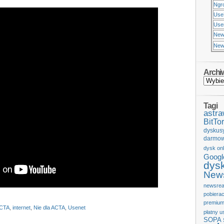
Ngr
Use
Usen
New
New
Archi
Tagi
astr
BitTor
dyskus
darmow
dysk onl
Googl
dys
News
newsrea
pobiera
premium
CTA
,
internet
,
Nie dla ACTA
,
Usenet
płatny u
SOPA