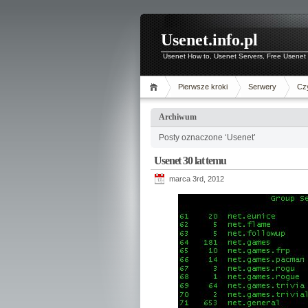
Usenet.info.pl
Usenet How to, Usenet Servers, Free Usenet 
Pierwsze kroki
Serwery
Czy
Archiwum
Posty oznaczone ‘Usenet’
Usenet 30 lat temu
marca 3rd, 2012