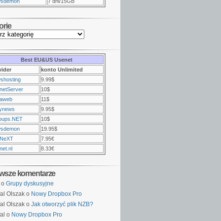
sdemon
7 dni/15GB
orie
Best EU&US Usenet
vider
konto Unlimited
shosting
9.99$
netServer
10$
raweb
11$
ynews
9.95$
oups.NET
10$
sdemon
19.95$
NeXT
7.95€
et.nl
8.33€
wsze komentarze
o
Grupy dyskusyjne
al Olszak o
Nowy Dropbox Pro
al Olszak o
Jak otworzyć plik NZB?
al o
Nowy Dropbox Pro