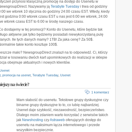
Styczeń przynosi klasyczną promocję na dostęp do Usenetu w
NewsgroupDirect. Nazywamy ją
Terabyte Tuesday
i trwa od godziny
0:00 we wtorek 10 stycznia do godziny 24:00 czasu EST. Wtedy, kiedy
jest godzina 0:00 wtorek czasu EST u nas jest 6:00 we wtorek, 24:00
we wtorek czasu EST to 6:00 w środę naszego czasu.
Co dostajemy w tej promocji? Konto do Usenetu, które będzie tak
długo aktywne jak tylko będziemy posiadali niewykorzystaną pulę
danych. Ile tych danych mamy? 1TB! Za jaka cenę? Za 50$.
Normalnie takie konto kosztuje 100$.
Jeszcze mało? NewsgroupDirect znalazł na to odpowiedź. Ci, którzy
iał w losowaniu dwóch kart upominkowych do realizacji w sklepie
ja obejmuje aktualnych i nowych klientów.
 Usenet
t
,
promocja na usenet
,
Terabyte Tuesday
,
Usenet
iejszy na świecie?
1 komentarz
Mam słabość do usenetu. Tekstowe grupy dyskusyjne czy
binarne grupy dyskusyjne to to, co lubię najbardziej.
Usenet daje szybkość, niezawodność, bezpieczeństwo.
Dlatego moim zdaniem warto korzystać z serwisów takich
jak
Newshosting
czy
Astraweb
oferujących dostęp do
usenetu na maksimum łącza internetowego i przede
wszystkim bezpiecznie.