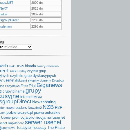
oups.NET
2000 dni
NeXT
2013 dni
et.nl
2007 dni
sgroupDirect
2298 dni
sdemon
2298 dni
wa
aweb
binaria
atak DDoS
binary retention
rent
czytnik grup
Black Friday
czytniki grup dyskusyjnych
yjnych
y usenet
diskusní skupiny
domeny
Dropbox
Giganews
Free Trial
ine
Easynews
grupy
e
grupy binarne
kusyjne
internet
MPAA
groupDirect
Newshosting
NZB
P2P
newsreaders
der
Newzbin2
pobieraczek.pl
prawa autorskie
czek
promocja na usenet
promocja
 Usenet
serwer usenet
senet
Rapidshare
Terabyte Tuesday
The Pirate
Supernews