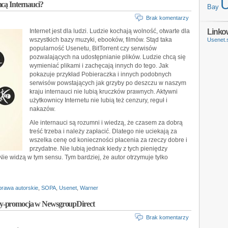
hcą Internauci?
Bay
Brak komentarzy
Linko
Internet jest dla ludzi. Ludzie kochają wolność, otwarte dla
wszystkich bazy muzyki, ebooków, filmów. Stąd taka
Usenet.
popularność Usenetu, BitTorrent czy serwisów
pozwalających na udostępnianie plików. Ludzie chcą się
wymieniać plikami i zachęcają innych do tego. Jak
pokazuje przykład Pobieraczka i innych podobnych
serwisów powstających jak grzyby po deszczu w naszym
kraju internauci nie lubią kruczków prawnych. Aktywni
użytkownicy Internetu nie lubią też cenzury, reguł i
nakazów.
Ale internauci są rozumni i wiedzą, że czasem za dobrą
treść trzeba i należy zapłacić. Dlatego nie uciekają za
wszelka cenę od konieczności płacenia za rzeczy dobre i
przydatne. Nie lubią jednak kiedy z tych pieniędzy
Nie widzą w tym sensu. Tym bardziej, że autor otrzymuje tylko
prawa autorskie
,
SOPA
,
Usenet
,
Warner
ay-promocja w NewsgroupDirect
Brak komentarzy