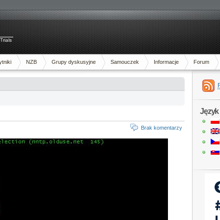
Trials
tniki
NZB
Grupy dyskusyjne
Samouczek
Informacje
Forum
Język
Brak komentarzy