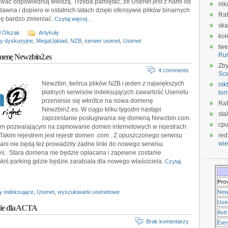
wać odpowiednią wiedzą. Trzeba pamiętać, że Usenet jest z nami od
nik
awna i dopiero w ostatnich latach dzięki ofensywie plików binarnych
Raf
ię bardzo zmieniać.
Czytaj więcej…
ska
l Olszak
Artykuły
kol
y dyskusyjne
,
MegaUpload
,
NZB
,
serwer usenet
,
Usenet
twe
Ru
menę Newzbin2.es
Zb
4 comments
Sca
Newzbin, twórca plików NZB i jeden z największych
nikt
płatnych serwisów indeksujących zawartość Usenetu
tor
przeniesie się wkrótce na nowa domenę
Raf
Newzbin2.es. W ciągu kilku tygodni nastąpi
sta
zaprzestanie posługiwania się domeną Newzbin.com.
cp
m pozwalającym na zajmowanie domen internetowych w rejestrach
akim rejestrem jest rejestr domen .com . Z opuszczonego serwisu
red
wie
ni nie będą też prowadziły żadne linki do nowego serwisu
 . Stara domena nie będzie opłacana i zapewne zostanie
akiś parking gdzie będzie zarabiała dla nowego właściciela.
Czytaj
Pro
y indeksujące
,
Usenet
,
wyszukiwarki usenetowe
New
Use
 Nie dla ACTA
Ast
Brak komentarzy
Eas