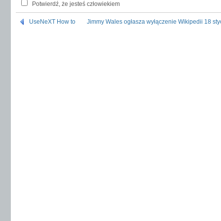
Potwierdź, że jesteś człowiekiem
UseNeXT How to
Jimmy Wales ogłasza wyłączenie Wikipedii 18 sty